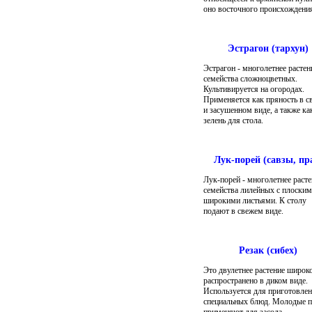
оно восточного происхождени
Эстрагон (тархун)
Эстрагон - многолетнее растен
семейства сложноцветных.
Культивируется на огородах.
Применяется как пряность в 
и засушенном виде, а также ка
зелень для стола.
Лук-порей (савзы, пр
Лук-порей - многолетнее расте
семейства лилейных с плоски
широкими листьями. К столу
подают в свежем виде.
Резак (сибех)
Это двулетнее растение широк
распространено в диком виде.
Используется для приготовле
специальных блюд. Молодые п