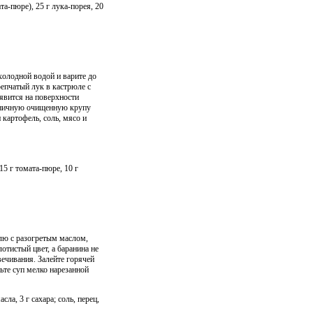
та-пюре), 25 г лука-порея, 20
олодной водой и варите до
репчатый лук в кастрюле с
явится на поверхности
шеничную очищенную крупу
 картофель, соль, мясо и
15 г томата-пюре, 10 г
юлю с разогретым маслом,
отистый цвет, а баранина не
вечивания. Залейте горячей
пьте суп мелко нарезанной
сла, 3 г сахара; соль, перец,