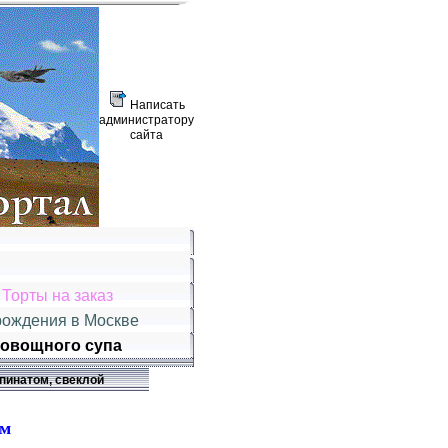
Написать
администратору
сайта
|
Торты на заказ
рождения в Москве
 овощного супа
шпинатом, свеклой
ом