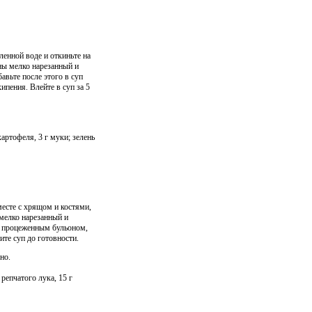
ленной воде и откиньте на
ны мелко нарезанный и
авьте после этого в суп
пения. Влейте в суп за 5
картофеля, 3 г муки; зелень
месте с хрящом и костями,
мелко нарезанный и
е процеженным бульоном,
ите суп до готовности.
но.
 репчатого лука, 15 г