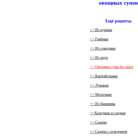
овощных супов
Ещё рецепты
>> Из курицы
>> Грибные
>> Из говядины
>> Из круп
>> Овощные супы без мяса
>> Картофельные
>> Луковые
>> Молочные
>> Из баранины
>>Холодные и сладкие
>> Салаты
>> Салаты с сельдереем