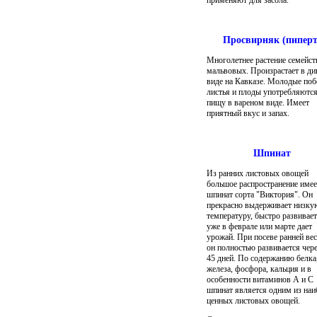
применяют для засола.
Просвирняк (пиперт
Многолетнее растение семейст
мальвовых. Произрастает в д
виде на Кавказе. Молодые поб
листья и плоды употребляются
пищу в вареном виде. Имеет
приятный вкус и запах.
Шпинат
Из ранних листовых овощей
большое распространение имее
шпинат сорта "Виктория". Он
прекрасно выдерживает низку
температуру, быстро развивает
уже в феврале или марте дает
урожай. При посеве ранней ве
он полностью развивается чере
45 дней. По содержанию белка
железа, фосфора, кальция и в
особенности витаминов А и С
шпинат является одним из наи
ценных листовых овощей.