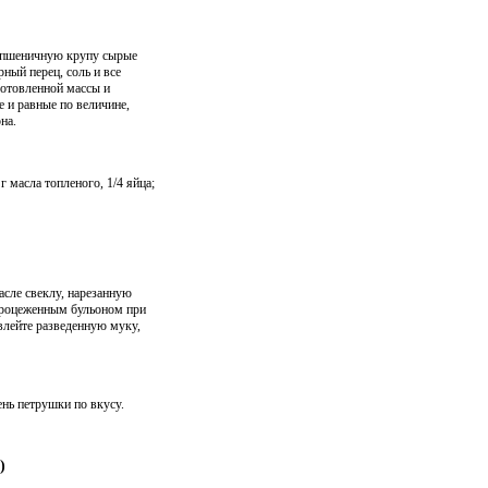
 пшеничную крупу сырые
ный перец, соль и все
готовленной массы и
 и равные по величине,
на.
г масла топленого, 1/4 яйца;
асле свеклу, нарезанную
 процеженным бульоном при
влейте разведенную муку,
лень петрушки по вкусу.
)