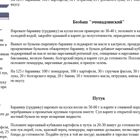
вкусу.
Бозбаш "эчмиадзинский"
"
Нарежьте баранину (грудинку) на куски весом примерно по 30-40 г, положите в к
холодной водой, закройте крышкой и варите до полуготовности, периодически сни
на
Выньте из бульона сваренную баранину и поджарьте на масле в кастрюле, процеди
ите в
процеженным бульоном обжаренную баранину; в бульон добавьте нарезанный куб
поджаренный на масле мелко нарезанный репчатый лук, очищенные и нарезанные 
снимая
баклажаны, мелкую бамию, болгарский перец и варите суп до готовности. Посолит
он
положите помидоры, нарезанные дольками, и пряную зелень.
ом
На 125 г баранины: 100 г помидоров, 100 г картофеля, 30 г стручков фасоли, 30 г
 лук,
лука, 20 г болгарского перца, 20 г бамии, 10 г топленого масла, петрушки, кинзы и
по вкусу.
муку
 при
Путук
и
Баранину (грудинку) нарежьте на куски весом по 50-60 г и варите в глиняной пор
перебранным и промытым крупным горохом вместе. Суп варите в открытой посуд
ите до
костный бульон по мере испарения жидкости.
Положите нарезанный кубиками картофель в путук за 20-30 минут до готовности 
офеля,
или лук-порей, соль, красный перец, помидоры, нарезанные дольками, мелко наре
а), 25
блюдо до готовности. Подайте путук в той же посуде; наливайте в тарелки только 
пюре,