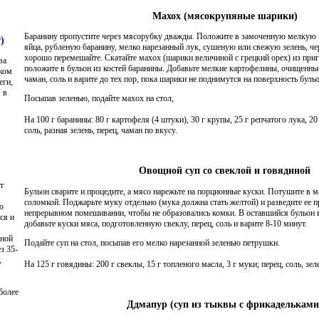
Махох (мясокрупяные шарики)
Баранину пропустите через мясорубку дважды. Положите в замоченную мелкую
)
яйца, рубленую баранину, мелко нарезанный лук, сушеную или свежую зелень, чер
хорошо перемешайте. Скатайте махох (шарики величиной с грецкий орех) из при
ва
положите в бульон из костей баранины. Добавьте мелкие картофелины, очищенные
иком
чаман, соль и варите до тех пор, пока шарики не поднимутся на поверхность бульо
еги,
 в
Посыпав зеленью, подайте махох на стол,
На 100 г баранины: 80 г картофеля (4 штуки), 30 г крупы, 25 г репчатого лука, 20 
соль, разная зелень, перец, чаман по вкусу.
Овощной суп со свеклой и говядиной
т
Бульон сварите и процедите, а мясо нарежьте на порционные куски. Потушите в м
соломкой. Поджарьте муку отдельно (мука должна стать желтой) и разведите ее
ю
непрерывном помешивании, чтобы не образовались комки. В оставшийся бульон 
ся и
добавьте куски мяса, подготовленную свеклу, перец, соль и варите 8-10 минут.
сной
Подайте суп на стол, посыпав его мелко нарезанной зеленью петрушки.
з 35-
,
На 125 г говядины: 200 г свеклы, 15 г топленого масла, 3 г муки; перец, соль, зе
более
Ддмапур (суп из тыквы с фрикадельками