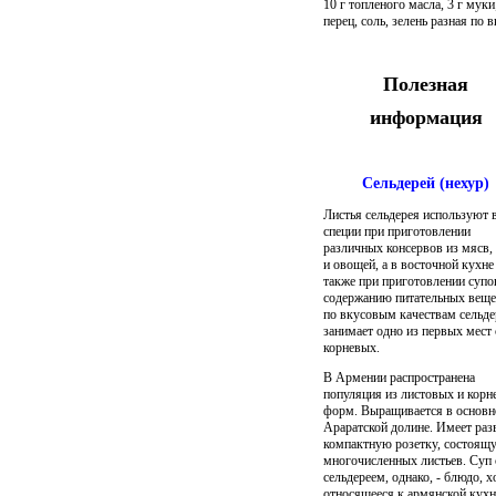
10 г топленого масла, 3 г муки
перец, соль, зелень разная по в
Полезная
информация
Сельдерей (нехур)
Листья сельдерея используют 
специи при приготовлении
различных консервов из мясв
и овощей, а в восточной кухне 
также при приготовлении супо
содержанию питательных веще
по вкусовым качествам сельде
занимает одно из первых мест
корневых.
В Армении распространена
популяция из листовых и корн
форм. Выращивается в основн
Араратской долине. Имеет ра
компактную розетку, состоящ
многочисленных листьев. Суп 
сельдереем, однако, - блюдо, х
относящееся к армянской кухн