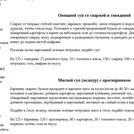
я.
Овощной суп со спаржей и говядиной
Спаржу от твердых стеблей очистите, нарежьте, промойте, затем отварите в подсо
дуршлаг, чтобы стекла вода. Положите в горячий процеженный бульон из говяди
ие
обжаренный картофель и варите на небольшом огне до готовности картофеля. Доб
отваренную спаржу, муку, поджаренную и разведенную бульоном, и доведите до ки
минут до подачи настой шафрана.
свежем
к
Посыпав мелко нарезанной зеленью петрушки, подайте суп.
На 125 г говядины: 25 репчатого лука, 10 г топленого масла, 150 г спаржи, 100 г 
петрушки, соль, шафран по вкусу.
ас)
ние
Мясной суп (мсапур) с просвирняком
ми
Баранину сварите, бульон процедите и нарежьте мясо на куски весом до 40-50 г в
положите в кастрюлю, добавьте картофель, нарезанный кубиками, репчатый лук, 
обжаренный, нарезанную кружочками пассерованную морковь, посолите, полейт
добавьте просвирняк, перебранный и нарезанный, поставьте на слабый огонь и вар
Подайте к столу мсапур, посыпав зеленью петрушки; мясо к столу подайте отдель
о
На 125 г баранины: 120 г просвирняка, 80 г картофеля, 20 г топленого масла, 20 г
моркови; зелень, соль по вкусу.
ния
обеги