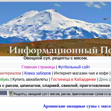
Овощной суп, рецепты с мясом.
Главная страница
|
Футбольный сайт
материалов
|
Ковка заборов
|
Интернет-магазин чая и кофе
обувь
|
Купить авиабилеты
|
Гостиница в Кабардинке
|
День 
с рисом, шпинатом, спаржей, свеклой, приготовление
Рецепты, овощной суп с мясом, рисом, приготовление супов со 
Армянские овощные супы с мяс