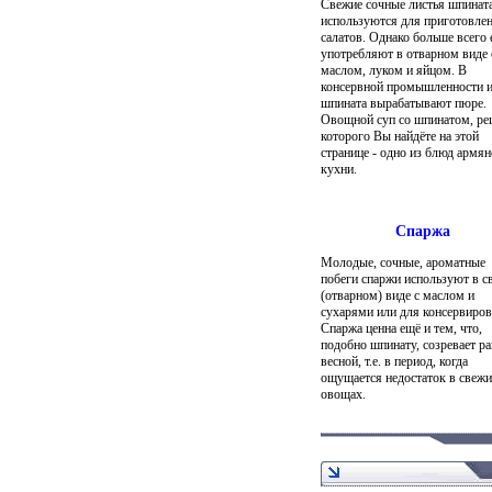
Свежие сочные листья шпинат
используются для приготовле
салатов. Однако больше всего 
употребляют в отварном виде 
маслом, луком и яйцом. В
консервной промышленности 
шпината вырабатывают пюре.
Овощной суп со шпинатом, ре
которого Вы найдёте на этой
странице - одно из блюд армян
кухни.
Спаржа
Молодые, сочные, ароматные
побеги спаржи используют в 
(отварном) виде с маслом и
сухарями или для консервиров
Спаржа ценна ещё и тем, что,
подобно шпинату, созревает р
весной, т.е. в период, когда
ощущается недостаток в свеж
овощах.