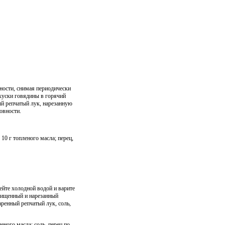
вности, снимая периодически
куски говядины в горячий
й репчатый лук, нарезанную
овности.
 10 г топленого масла; перец,
ейте холодной водой и варите
очищенный и нарезанный
аренный репчатый лук, соль,
леного масла; соль, перец по