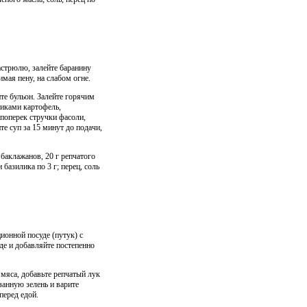
астрюлю, залейте баранину
мая пену, на слабом огне.
те бульон. Залейте горячим
иками картофель,
поперек стручки фасоли,
е суп за 15 минут до подачи,
 баклажанов, 20 г репчатого
 базилика по 3 г; перец, соль
ционной посуде (путук) с
е и добавляйте постепенно
мяса, добавьте репчатый лук
занную зелень и варите
перед едой.