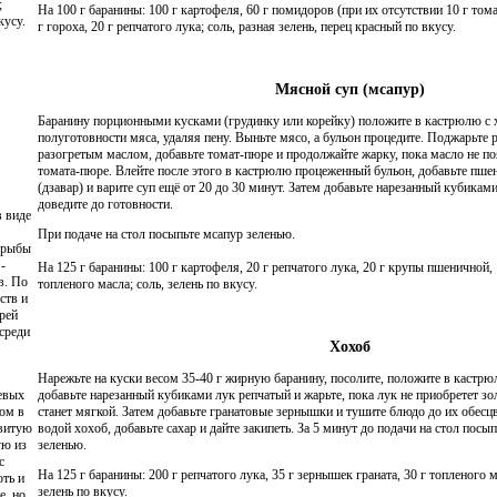
;
На 100 г баранины: 100 г картофеля, 60 г помидоров (при их отсутствии 10 г тома
кусу.
г гороха, 20 г репчатого лука; соль, разная зелень, перец красный по вкусу.
Мясной суп (мсапур)
Баранину порционными кусками (грудинку или корейку) положите в кастрюлю с х
полуготовности мяса, удаляя пену. Выньте мясо, а бульон процедите. Поджарьте 
разогретым маслом, добавьте томат-пюре и продолжайте жарку, пока масло не по
томата-пюре. Влейте после этого в кастрюлю процеженный бульон, добавьте п
(дзавар) и варите суп ещё от 20 до 30 минут. Затем добавьте нарезанный кубиками
доведите до готовности.
в виде
При подаче на стол посыпьте мсапур зеленью.
, рыбы
-
На 125 г баранины: 100 г картофеля, 20 г репчатого лука, 20 г крупы пшеничной, 
в. По
топленого масла; соль, зелень по вкусу.
ств и
рей
 среди
Хохоб
Нарежьте на куски весом 35-40 г жирную баранину, посолите, положите в кастр
евых
добавьте нарезанный кубиками лук репчатый и жарьте, пока лук не приобретет зол
ом в
станет мягкой. Затем добавьте гранатовые зернышки и тушите блюдо до их обесц
звитую
водой хохоб, добавьте сахар и дайте закипеть. За 5 минут до подачи на стол посы
ую из
зеленью.
с
На 125 г баранины: 200 г репчатого лука, 35 г зернышек граната, 30 г топленого ма
оть и
зелень по вкусу.
е, но