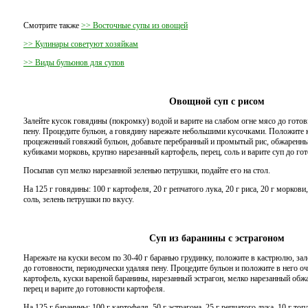
Смотрите также
>> Восточные супы из овощей
>> Кулинары советуют хозяйкам
>> Виды бульонов для супов
Овощной суп с рисом
Залейте кусок говядины (покромку) водой и варите на слабом огне мясо до гото
пену. Процедите бульон, а говядину нарежьте небольшими кусочками. Положите 
процеженный говяжий бульон, добавьте перебранный и промытый рис, обжаренны
кубиками морковь, крупно нарезанный картофель, перец, соль и варите суп до гот
Посыпав суп мелко нарезанной зеленью петрушки, подайте его на стол.
На 125 г говядины: 100 г картофеля, 20 г репчатого лука, 20 г риса, 20 г моркови,
соль, зелень петрушки по вкусу.
Суп из баранины с эстрагоном
Нарежьте на куски весом по 30-40 г баранью грудинку, положите в кастрюлю, зал
до готовности, периодически удаляя пену. Процедите бульон и положите в него 
картофель, куски вареной баранины, нарезанный эстрагон, мелко нарезанный обж
перец и варите до готовности картофеля.
На 125 г баранины: 100 г картофеля, 50 г эстрагона, 25 г репчатого лука, 10 г топ