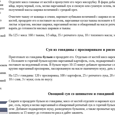
а
Отделите мясо говяжье от костей и пропустите его через мясорубку. В фарш доб
ния
яйца, перец черный, соль, мелко нарезанный лук и свежую или сушеную зелень, п
его
полученной массы шарики величиной с грецкий орех.
с
Очистите тыкву от кожицы и семян, нарежьте кубиками величиной с шарики из мя
из
костей, процедите его и поставьте на огонь, нарезанные куски тыквы положите в 
листья эстрагона, мясные шарики, нарезанный мелко и обжаренный на масле репч
цепт
варить до готовности мясных шариков и тыквы.
На 125 г мяса: 160 г тыквы, 1/5 яйца, 35 г репчатого лука, 10 г топленого масла; з
ской
Суп из говядины с просвирняком и рисо
Приготовьте из говядины
бульон
и процедите его. Отдельно от костей мясо наре
г. Положите в горячий бульон крупно нарезанный картофель, соль, поджаренный 
поставьте на медленный огонь. В бульон через 10-15 минут добавьте промытые сл
свежем
крупно нарезанный просвирняк, пассированную на масле пшеничную муку, дать за
ания.
На 125 г говядины: 120 г просвирняка, 100 г картофеля, 25 г репчатого лука, 20 г
10 г слив, 3 г муки; соль по вкусу.
анней
их
Овощной суп со шпинатом и говядиной
Сварите и процедите бульон из говядины; мясо от костей отделите и нарежьте к
рис, соль, перец и мелко нарезанный и обжаренный репчатый лук в горячий бульо
огне. Добавьте поджаренную муку, разведенную бульоном, а также промытые кру
шпината за 15 минут до готовности риса и дайте закипеть.