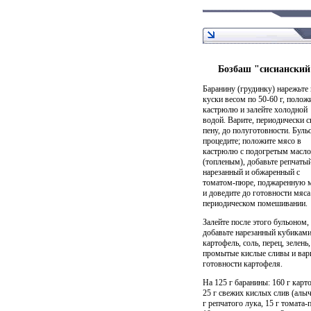
Бозбаш "сисианский
Баранину (грудинку) нарежьте 
куски весом по 50-60 г, полож
кастрюлю и залейте холодной
водой. Варите, периодически 
пену, до полуготовности. Буль
процедите; положите мясо в
кастрюлю с подогретым масл
(топленым), добавьте репчатый
нарезанный и обжаренный с
томатом-пюре, поджаренную 
и доведите до готовности мяса
периодическом помешивании.
Залейте после этого бульоном,
добавьте нарезанный кубикам
картофель, соль, перец, зелень,
промытые кислые сливы и вар
готовности картофеля.
На 125 г баранины: 160 г карт
25 г свежих кислых слив (алыч
г репчатого лука, 15 г томата-