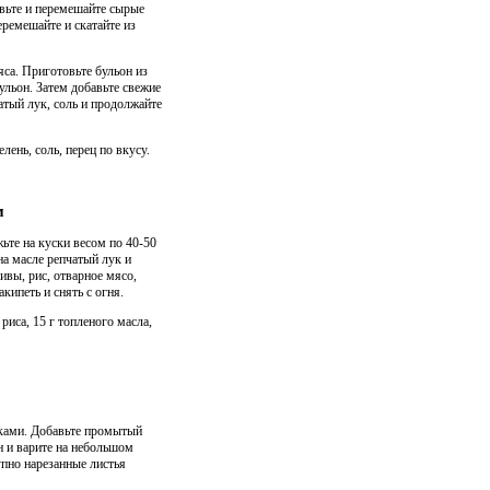
авьте и перемешайте сырые
еремешайте и скатайте из
са. Приготовьте бульон из
бульон. Затем добавьте свежие
атый лук, соль и продолжайте
елень, соль, перец по вкусу.
м
жьте на куски весом по 40-50
на масле репчатый лук и
ивы, рис, отварное мясо,
кипеть и снять с огня.
 риса, 15 г топленого масла,
усками. Добавьте промытый
н и варите на небольшом
пно нарезанные листья