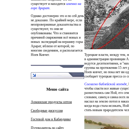
существует и находится
именно на
горе Арарат
.
Однако достоверно это и по сей день
не доказано. По крайней мере, если
неопровержимые доказательства и
существуют, то они не
опубликованы. Что и становится
причиной снаряжения всё новых и
новых экспедиций на вершину горы
Арарат, вблизи от которой, по
многим сведениям, и располагается
Турецкие власти, между тем, 
Ноев Ковчег.
в администрации провинции Агр
ведутся десятилетиями, и "нах
группы на протяжении 15 лет 
Ноев ковчег, но пока нет ни о
сообщает турецкая пресса со с
Согласно библейской легенде
,
чтобы спасти все живые сущес
Меню сайта
разместились сам Ной, его сем
словами, самец и самка всех в
наслал на землю потоп в наказ
Армянские продукты оптом
когда вода стала иссякать, Но
стать новым прародителем чел
Свободные дискуссии
Гостевой дом в Кабардинке
Путеводитель по сайту