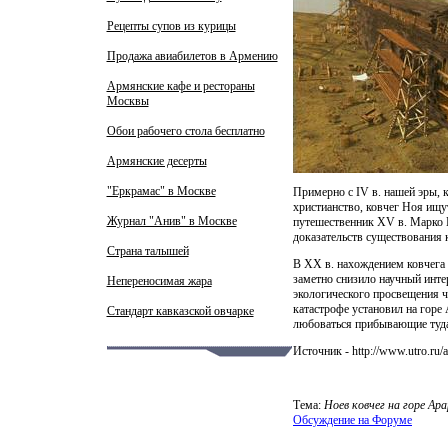
Рецепты супов из курицы
Продажа авиабилетов в Армению
Армянские кафе и рестораны
Москвы
Обои рабочего стола бесплатно
Армянские десерты
"Еркрамас" в Москве
Примерно с IV в. нашей эры, к
христианство, ковчег Ноя ищу
Журнал "Анив" в Москве
путешественник XV в. Марко П
доказательств существования к
Страна талышей
В XX в. нахождением ковчега
заметно снизило научный интер
Непереносимая жара
экологического просвещения ч
катастрофе установил на горе
Стандарт кавказской овчарке
любоваться прибывающие туда
Источник - http://www.utro.ru/a
Тема:
Ноев ковчег на горе Ар
Обсуждение на Форуме