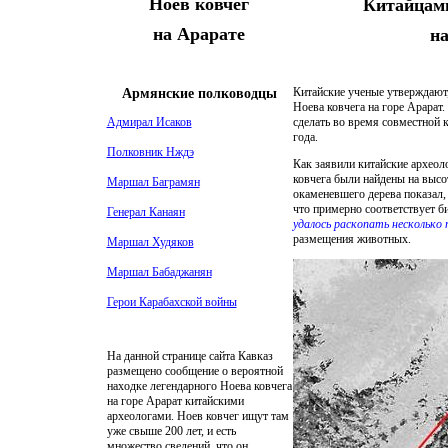
Ноев ковчег
Китайцами
на Арарате
на
Китайские ученые утверждают,
Армянские полководцы
Ноева ковчега на горе Арарат
сделать во время совместной 
Адмирал Исаков
года.
Полковник Нждэ
Как заявили китайские археоло
ковчега были найдены на высо
Маршал Баграмян
окаменевшего дерева показал,
что примерно соответствует б
Генерал Канаян
удалось раскопать несколько
размещения животных.
Маршал Худяков
Маршал Бабаджанян
Герои Карабахской войны
На данной странице сайта Кавказ
размещено сообщение о вероятной
находке легендарного Ноева ковчега
на горе Арарат китайскими
археологами. Ноев ковчег ищут там
уже свыше 200 лет, и есть
множество сведений, что он