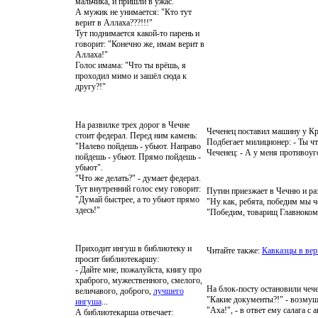
мальчика, и пришли в ужас.
А мужик не унимается: "Кто тут
верит в Аллаха???!!!"
Тут поднимается какой-то парень и
говорит: "Конечно же, имам верит в
Аллаха!"
Голос имама: "Что ты врёшь, я
проходил мимо и зашёл сюда к
другу?!"
На развилке трех дорог в Чечне
Чеченец поставил машину у К
стоит федерал. Перед ним камень:
Подбегает милиционер: - Ты чт
"Налево пойдешь - убьют. Направо
Чеченец: - А у меня противоуг
пойдешь - убьют. Прямо пойдешь -
убьют".
"Что же делать?" - думает федерал.
Тут внутренний голос ему говорит:
Путин приезжает в Чечню и раз
"Думай быстрее, а то убьют прямо
"Ну как, ребята, победим мы 
здесь!"
"Победим, товарищ Главнокома
Приходит ингуш в библиотеку и
Читайте также:
Кавказцы в вер
просит библиотекаршу:
- Дайте мне, пожалуйста, книгу про
храброго, мужественного, смелого,
На блок-посту остановили чеч
величавого, доброго,
лучшего
"Какие документы?!" - возмущае
ингуша
...
"Аха!", - в ответ ему салага с 
А библиотекарша отвечает: