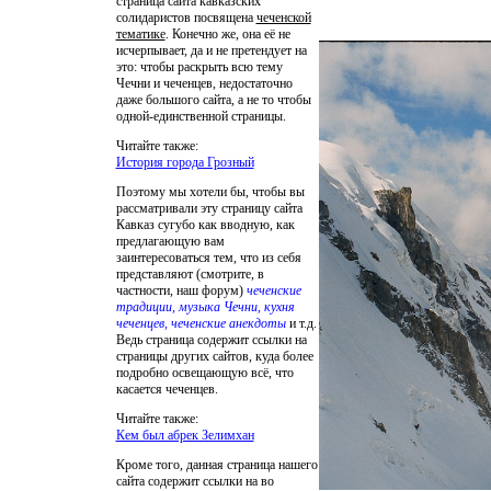
страница сайта кавказских
солидаристов посвящена
чеченской
тематике
. Конечно же, она её не
исчерпывает, да и не претендует на
это: чтобы раскрыть всю тему
Чечни и чеченцев, недостаточно
даже большого сайта, а не то чтобы
одной-единственной страницы.
Читайте также:
История города Грозный
Поэтому мы хотели бы, чтобы вы
рассматривали эту страницу сайта
Кавказ сугубо как вводную, как
предлагающую вам
заинтересоваться тем, что из себя
представляют (смотрите, в
частности, наш форум)
чеченские
традиции, музыка Чечни, кухня
чеченцев, чеченские анекдоты
и т.д.
Ведь страница содержит ссылки на
страницы других сайтов, куда более
подробно освещающую всё, что
касается чеченцев.
Читайте также:
Кем был абрек Зелимхан
Кроме того, данная страница нашего
сайта содержит ссылки на во