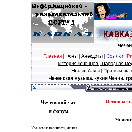
Чечен
Главная
|
Фоны
|
Анекдоты
|
Ссылки
|
Ри
История чеченцев
|
Народная ме
Новые Алды
|
Правозащитн
Чеченская музыка, кухня Чечни, тр
Традиции чеченцев, а
Чеченский чат
И
с
т
и
н
н
ы
е
п
и форум
Чеченс
Уважаемые посетители, данная