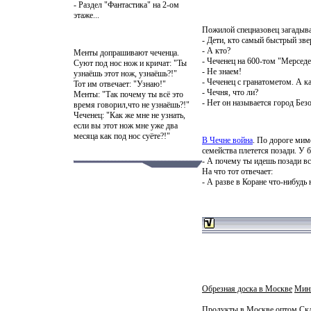
- Раздел "Фантастика" на 2-ом
этаже...
Пожилой спецназовец загадыва
- Дети, кто самый быстрый звер
- А кто?
Менты допрашивают чеченца.
- Чеченец на 600-том "Мерседе
Суют под нос нож и кричат: "Ты
- Не знаем!
узнаёшь этот нож, узнаёшь?!"
- Чеченец с гранатометом. А к
Тот им отвечает: "Узнаю!"
- Чечня, что ли?
Менты: "Так почему ты всё это
- Нет он называется город Без
время говорил,что не узнаёшь?!"
Чеченец: "Как же мне не узнать,
если вы этот нож мне уже два
месяца как под нос суёте?!"
В Чечне война
. По дороге мим
семейства плетется позади. У
- А почему ты идешь позади вс
На что тот отвечает:
- А разве в Коране что-нибудь
Обрезная доска в Москве
Мин
Продукты в Москве оптом
Ск