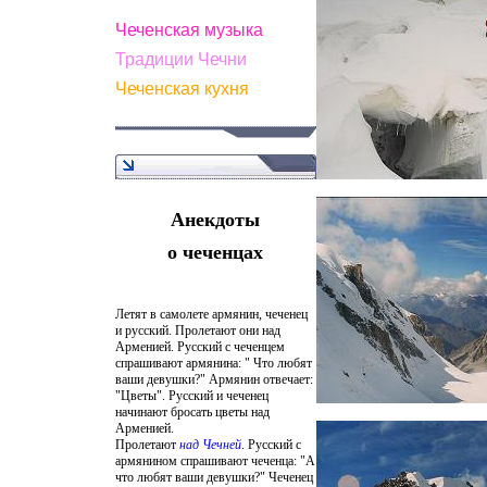
Чеченская музыка
Традиции Чечни
Чеченская кухня
Анекдоты
о чеченцах
Летят в самолете армянин, чеченец
и русский. Пролетают они над
Арменией. Русский с чеченцем
спрашивают армянина: " Что любят
ваши девушки?" Армянин отвечает:
"Цветы". Русский и чеченец
начинают бросать цветы над
Арменией.
Пролетают
над Чечней
. Русский с
армянином спрашивают чеченца: "А
что любят ваши девушки?" Чеченец