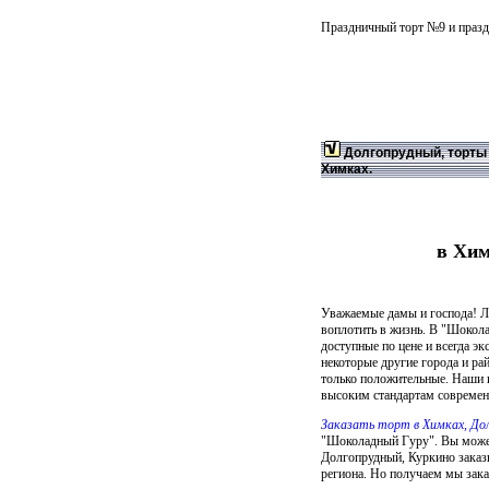
Праздничный торт №9 и праз
Долгопрудный, торты н
Химках.
в Хим
Уважаемые дамы и господа! Лю
воплотить в жизнь. В "Шокола
доступные по цене и всегда э
некоторые другие города и р
только положительные. Наши к
высоким стандартам современн
Заказать торт в Химках, До
"Шоколадный Гуру". Вы можете
Долгопрудный, Куркино заказ
региона. Но получаем мы зака