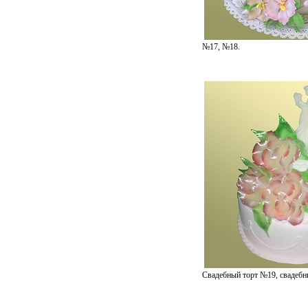
№17, №18.
Свадебный торт №19, свадеб