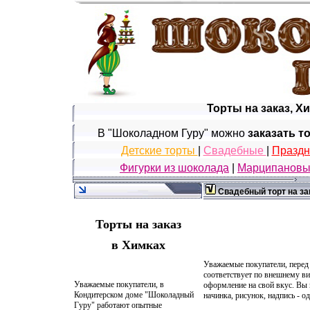
Торты на заказ, Х
В "Шоколадном Гуру" можно
заказать т
Детские торты
|
Свадебные
|
Празд
Фигурки из шоколада
|
Марципановы
Свадебный торт на зак
Торты на заказ
в Химках
Уважаемые покупатели, перед 
соответствует по внешнему ви
Уважаемые покупатели, в
оформление на свой вкус. Вы 
Кондитерском доме "Шоколадный
начинка, рисунок, надпись - 
Гуру" работают опытные