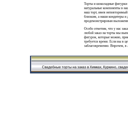
Торты и шоколадные фигурки н
натуральные компоненты в на
наш торт, имея неповторимый
близким, а наши кондитеры и 
продемонстрирован выложенны
Особо отметим, что у нас зак
любой заказ на торты мы вып
фигурок, которые можно, прие
требуется время. Если вы в ц
заблаговременно. Впрочем, в 
Свадебные торты на заказ в Химках, Куркино, свадеб