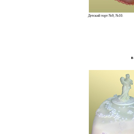
Детский торт №9, №10.
в