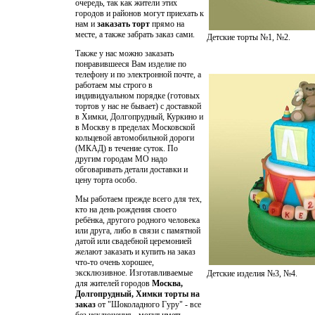
очередь, так как жители этих
городов и районов могут приехать к
нам и
заказать торт
прямо на
месте, а также забрать заказ сами.
Детские торты №1, №2.
Также у нас можно заказать
понравившееся Вам изделие по
телефону и по электронной почте, а
работаем мы строго в
индивидуальном порядке (готовых
тортов у нас не бывает) с доставкой
в Химки, Долгопрудный, Куркино и
в Москву в пределах Московской
кольцевой автомобильной дороги
(МКАД) в течение суток. По
другим городам МО надо
обговаривать детали доставки и
цену торта особо.
Мы работаем прежде всего для тех,
кто на день рождения своего
ребёнка, другого родного человека
или друга, либо в связи с памятной
датой или свадебной церемонией
желают заказать и купить на заказ
что-то очень хорошее,
эксклюзивное. Изготавливаемые
Детские изделия №3, №4.
для жителей городов
Москва,
Долгопрудный, Химки торты на
заказ
от "Шоколадного Гуру" - все
без исключения - могут иметь