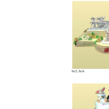
№13, №14.