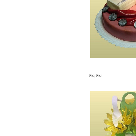
№5, №6.