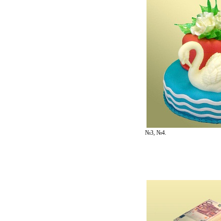
№3, №4.