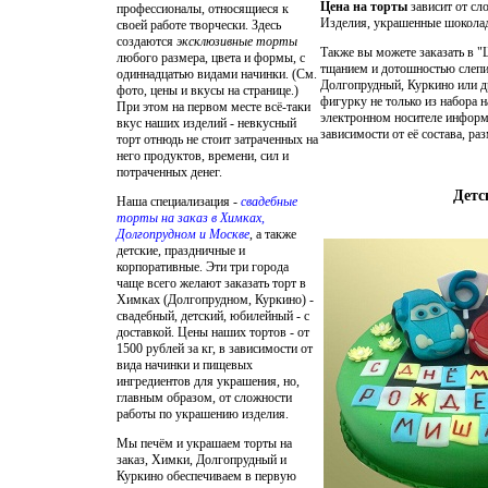
Цена на торты
зависит от сл
профессионалы, относящиеся к
Изделия, украшенные шоколад
своей работе творчески. Здесь
создаются
эксклюзивные торты
Также вы можете заказать в 
любого размера, цвета и формы, с
тщанием и дотошностью слепим
одиннадцатью видами начинки. (См.
Долгопрудный, Куркино или д
фото, цены и вкусы на странице.)
фигурку не только из набора 
При этом на первом месте всё-таки
электронном носителе информ
вкус наших изделий - невкусный
зависимости от её состава, ра
торт отнюдь не стоит затраченных на
него продуктов, времени, сил и
потраченных денег.
Детс
Наша специализация -
свадебные
торты на заказ в Химках,
Долгопрудном и Москве
, а также
детские, праздничные и
корпоративные. Эти три города
чаще всего желают
заказать торт в
Химках (Долгопрудном, Куркино) -
свадебный, детский, юбилейный
- с
доставкой. Цены наших тортов - от
1500 рублей за кг, в зависимости от
вида начинки и пищевых
ингредиентов для украшения, но,
главным образом, от сложности
работы по украшению изделия.
Мы печём и украшаем
торты на
заказ, Химки, Долгопрудный и
Куркино
обеспечиваем в первую