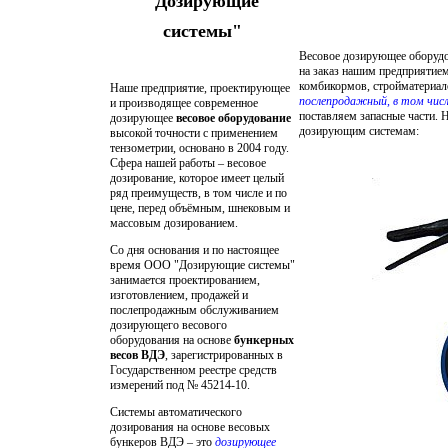
"Дозирующие
системы"
Весовое дозирующее оборудо
на заказ нашим предприятием
комбикормов, стройматериало
Наше предприятие, проектирующее
послепродажный, в том чис
и производящее современное
поставляем запасные части. Н
дозирующее
весовое оборудование
дозирующим системам:
высокой точности с применением
тензометрии, основано в 2004 году.
Сфера нашей работы – весовое
дозирование, которое имеет целый
ряд преимуществ, в том числе и по
цене, перед объёмным, шнековым и
массовым дозированием.
Со дня основания и по настоящее
время ООО "Дозирующие системы"
занимается проектированием,
изготовлением, продажей и
послепродажным обслуживанием
дозирующего весового
оборудования на основе
бункерных
весов ВДЭ
, зарегистрированных в
Государственном реестре средств
измерений под № 45214-10.
Системы автоматического
дозирования на основе весовых
бункеров ВДЭ – это
дозирующее