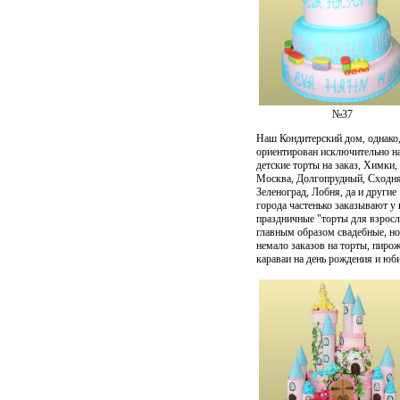
№37
Наш Кондитерский дом, однако,
ориентирован исключительно н
детские торты на заказ, Химки,
Москва, Долгопрудный, Сходня
Зеленоград, Лобня, да и другие
города частенько заказывают у 
праздничные "торты для взросл
главным образом свадебные, но
немало заказов на торты, пиро
караваи на день рождения и юб