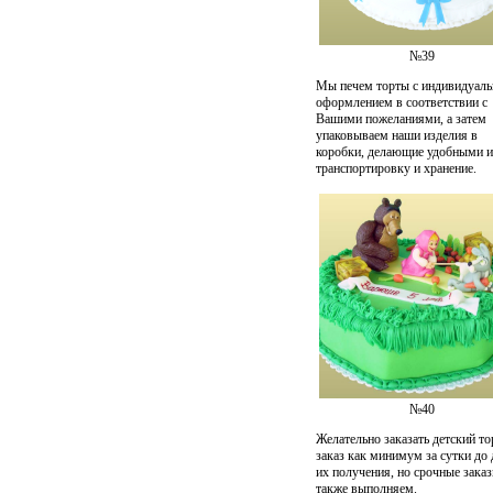
№39
Мы печем торты с индивидуал
оформлением в соответствии с
Вашими пожеланиями, а затем
упаковываем наши изделия в
коробки, делающие удобными 
транспортировку и хранение.
№40
Желательно заказать детский то
заказ как минимум за сутки до
их получения, но срочные зака
также выполняем.