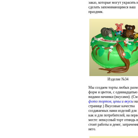
заказ, которые могут украсить 
сделать запоминающимся ваш
праздник.
Изделие №34
Мы создаем торты любых разм
форм и цветов, с одиннадцатью
видами начинки (вкусами). (См
фото тортов, цены и вкусы
на
странице.) Вкусовые качества
создаваемых нами изделий для 
как и для потребителей, на пер
месте: невкусный торт отнюдь н
стоит работы и денег, затрачен
него.