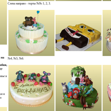
Слева направо - торты №№ 1; 2; 3.
 на
№4; №5; №6.
обня,
ще
вье в
ки и
ию