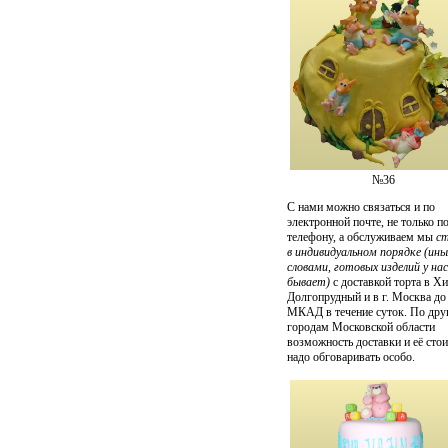
№36
С нами можно связаться и по
электронной почте, не только п
телефону, а обслуживаем мы
с
в индивидуальном порядке (ин
словами, готовых изделий у нас
бывает)
с доставкой торта в Х
Долгопрудный и в г. Москва до
МКАД в течение суток. По дру
городам Московской области
возможность доставки и её сто
надо обговаривать особо.