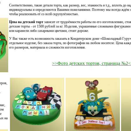
и
Соответственно, такие детали торта, как размер, вес, этажность и т.д., вплоть до н
индивидуальны и определяются Вашими пожеланиями. Поэтому мы всегда ждём от
чтобы реализовать её со всей скрупулёзностью.
Цена на детский торт
зависит от трудоёмкости работы по его изготовлению, стоя
детские торты - от 1500 рублей за кг. Изделия, украшенные сложными фигурками
или карамели либо сахарными цветами, стоят дороже.
У Вас также есть возможность заказать в Кондитерском доме «Шоколадный Гуру»
отдельное изделие, без заказа торта, по фотографии на любом носителе. Цена каж
его размеров, материала и сложности изготовления.
>>Фото детских тортов, страница №2
еров,
.
нас,
вом
е
ных на