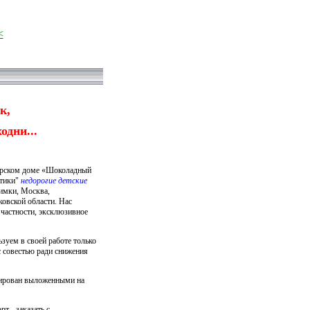
<
к,
одни...
ерском доме «Шоколадный
стики"
недорогие детские
Химки, Москва,
овской области. Нас
 частности, эксклюзивное
зуем в своей работе только
с совестью ради снижения
рирован выложенными на
т - заказать с