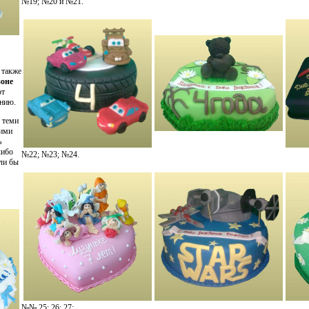
№19; №20 и №21.
 также
зоне
от
ению.
 теми
кими
ь
либо
№22; №23; №24.
ли бы
№№ 25; 26; 27;.