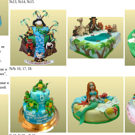
№13; №14; №15.
 не
а
,
№№ 16; 17; 18.
нас и
ых",
жные и
илей.