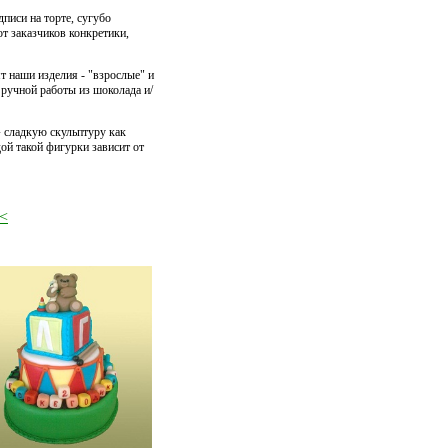
адписи на торте, сугубо
 заказчиков конкретики,
т наши изделия - "взрослые" и
 ручной работы из шоколада и/
 сладкую скульптуру как
дой такой фигурки зависит от
<<