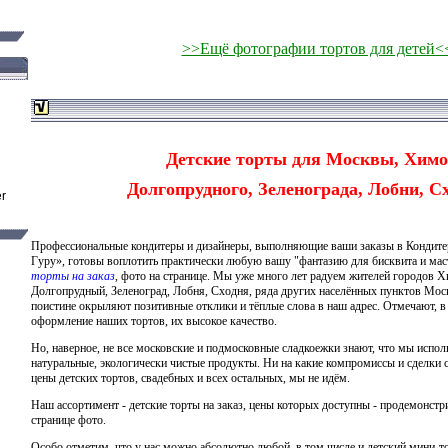
>>Ещё фотографии тортов для детей<
Детские торты для Москвы, Химо
Долгопрудного, Зеленограда, Лобни, Сх
Профессиональные кондитеры и дизайнеры, выполняющие ваши заказы в Кондит
Гуру», готовы воплотить практически любую вашу "фантазию для бисквита и ма
торты на заказ
, фото на странице. Мы уже много лет радуем жителей городов 
Долгопрудный, Зеленоград, Лобня, Сходня, ряда других населённых пунктов Моск
поистине окрыляют позитивные отклики и тёплые слова в наш адрес. Отмечают, в
оформление наших тортов, их высокое качество.
Но, наверное, не все московские и подмосковные сладкоежки знают, что мы исполь
натуральные, экологически чистые продукты. Ни на какие компромиссы и сделки 
цены детских тортов, свадебных и всех остальных, мы не идём.
Наш ассортимент -
детские торты на заказ, цены
которых доступны - продемонст
странице фото.
Особо отметим, что у нас можно абсолютно любой, в том числе и детский мини-тор