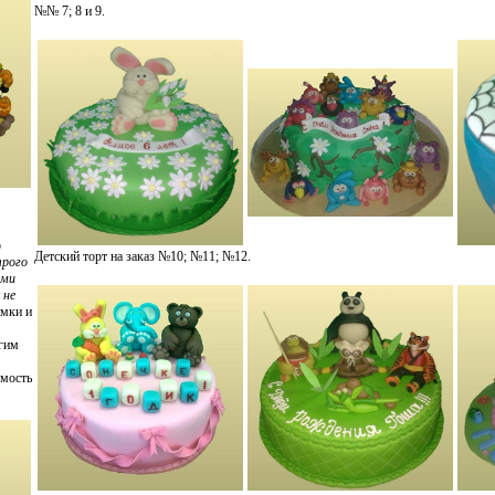
№№ 7; 8 и 9.
о
Детский торт на заказ №10; №11; №12.
трого
ыми
 не
имки и
гим
имость