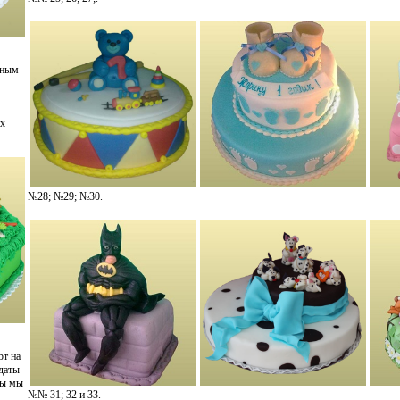
ьным
их
№28; №29; №30.
рт на
 даты
зы мы
№№ 31; 32 и 33.