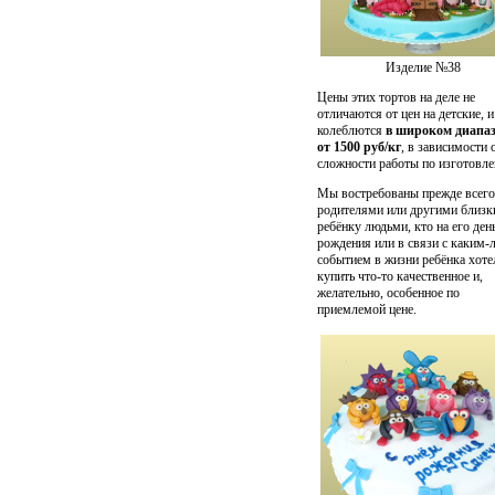
Изделие №38
Цены этих тортов на деле не
отличаются от цен на детские, и
колеблются
в широком диапа
от 1500 руб/кг
, в зависимости 
сложности работы по изготовл
Мы востребованы прежде всего
родителями или другими близ
ребёнку людьми, кто на его ден
рождения или в связи с каким-
событием в жизни ребёнка хоте
купить что-то качественное и,
желательно, особенное по
приемлемой цене.