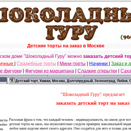
Детские торты на заказ в Москве
рском доме "Шоколадный Гуру" можно
заказать детский тор
ничные
|
Свадебные торты
|
Мини-торты
|
Начинки
|
Заказ и 
е фигурки
|
Фигурки из марципана
|
Сладкие открытки
|
Саха
Детский торт, Химки, Москва, Долгопрудный, Зеленоград, Лобня, 
"Шоколадный Гуру" предлагает
заказать детский торт на заказ
Расхожая фраза о том, что каждый человек - индивидуальность, на самом деле все
листы
детские торты на заказ, мы неукоснительно следуем принципу максимальной инд
любят
любое наше изделие имеет своего адресата. Оно создаётся для него и только для н
на