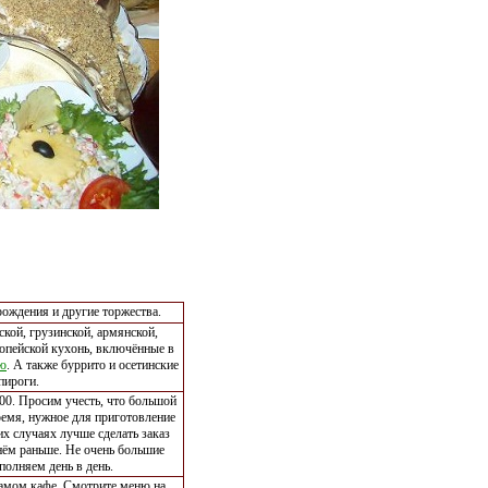
рождения и другие торжества.
кой, грузинской, армянской,
ропейской кухонь, включённые в
ню
. А также буррито и осетинские
пироги.
-00. Просим учесть, что большой
ремя, нужное для приготовление
их случаях лучше сделать заказ
нём раньше. Не очень большие
полняем день в день.
 самом кафе. Смотрите меню на