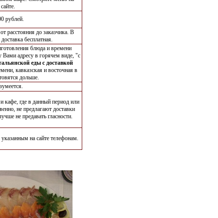
сайте.
00 рублей.
от расстояния до заказчика. В
доставка бесплатная.
готовления блюда и времени
у Вами адресу в горячем виде, "с
тальянской еды с доставкой
мени, кавказская и восточная в
товятся дольше.
зумеется.
и кафе, где в данный период или
твенно, не предлагают доставки
учше не предавать гласности.
 указанным на сайте телефонам.