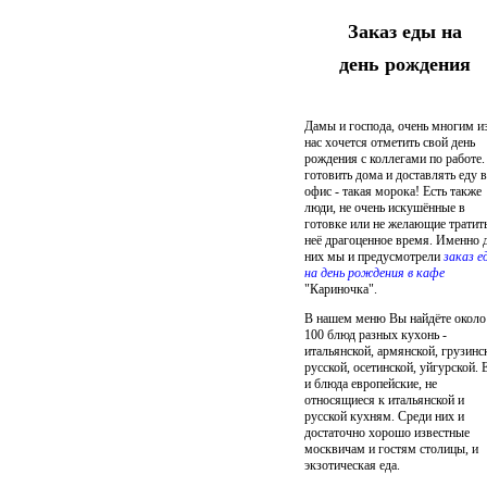
Заказ еды на
день рождения
Дамы и господа, очень многим и
нас хочется отметить свой день
рождения с коллегами по работе.
готовить дома и доставлять еду в
офис - такая морока! Есть также
люди, не очень искушённые в
готовке или не желающие тратить
неё драгоценное время. Именно 
них мы и предусмотрели
заказ е
на день рождения в кафе
"Кариночка".
В нашем меню Вы найдёте около
100 блюд разных кухонь -
итальянской, армянской, грузинс
русской, осетинской, уйгурской. 
и блюда европейские, не
относящиеся к итальянской и
русской кухням. Среди них и
достаточно хорошо известные
москвичам и гостям столицы, и
экзотическая еда.