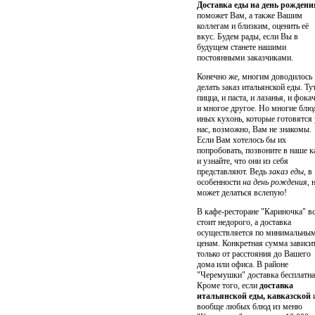
Доставка еды на день рождени
поможет Вам, а также Вашим
коллегам и близким, оценить её
вкус. Будем рады, если Вы в
будущем станете нашими
постоянными заказчиками.
Конечно же, многим доводилось
делать заказ итальянской еды. Ту
пицца, и паста, и лазанья, и фокач
и многое другое. Но многие блю
иных кухонь, которые готовятся 
нас, возможно, Вам не знакомы.
Если Вам хотелось бы их
попробовать, позвоните в наше к
и узнайте, что они из себя
представляют. Ведь
заказ еды
, в
особенности
на день рождения
, 
может делаться вслепую!
В кафе-ресторане "Кариночка" в
стоит недорого, а доставка
осуществляется по минимальны
ценам. Конкретная сумма зависи
только от расстояния до Вашего
дома или офиса. В районе
"Черемушки" доставка бесплатна
Кроме того, если
доставка
итальянской еды, кавказской
вообще любых блюд из меню