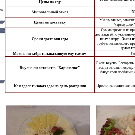
Цены на еду
за.
Минимальный заказ
15
Минимальные, зависят 
Цены на доставку
"Черемушках" 
Сумма времени на при
доставки её по указанном
Сроки доставки еды
пылу с жару".
Заказ и
требует наименьшего вре
целом го
Можно ли забрать заказанную еду самим
Ра
Очень вкусно. Рестораны 
Вкусно ли готовят в "Кариночке"
всегда готовят посредс
блюд: свои проблемы л
Как сделать заказ еды на день рождения
Просто позвоните нам по