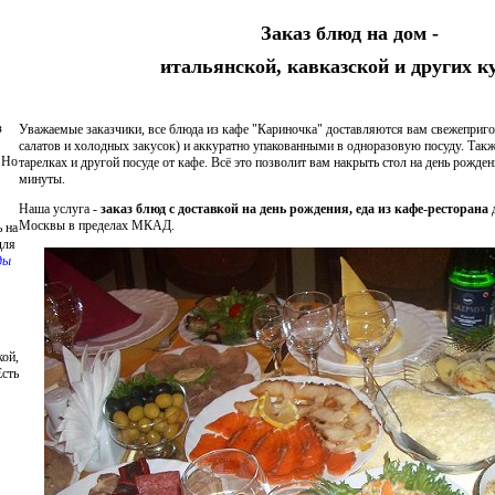
Заказ блюд на дом -
итальянской, кавказской и других к
з
Уважаемые заказчики, все блюда из кафе "Кариночка" доставляются вам свежеприг
салатов и холодных закусок) и аккуратно упакованными в одноразовую посуду. Также
 Но
тарелках и другой посуде от кафе. Всё это позволит вам накрыть стол на день рожде
минуты.
Наша услуга -
заказ блюд с доставкой на день рождения, еда из кафе-ресторана
д
Москвы в пределах МКАД.
 на
для
ды
кой,
Есть