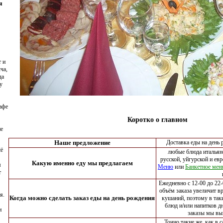
я
т и
ча,
да
у
афе
Коротко о главном
не
Наше предложение
Доставка еды на день 
сё
любые блюда итальянс
русской, уйгурской и ев
Какую именно еду мы предлагаем
м
Меню
или
Банкетное ме
т
Ежедневно с 12-00 до 22
объём заказа увеличит в
я.
Когда можно сделать заказ еды на день рождения
кушаний, поэтому в так
блюд и/или напитков д
и
заказы мы вы
Точно такие же, как в