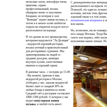
несколько залов, атмосфера тихая,
С демократичностью интерьера
приятная, сервис
расположенного на первом эта
профессиональный, весьма
Пожалуй, это один из лучших 
обширное меню со вкусными
колонны, мягкие тона, фрески
блюдами, по вечерам в зале
хороший также и в том плане
"Венеция" играет живая музыка, а
тематическая вечеринка
и л
летом и в начале осени любители
всю жизнь.
отдыха на открытом воздухе могут
расположится на
веранде
.
Но, возможно, вы не планируе
юго-западе Москвы. Тогда Вы 
И это далеко не все преимущества,
газету или журнал, либо посм
которыми выделяется "Ла Делиция"
исполнении наших певцов. Ис
- недорогой хороший ресторан,
весьма уютный и привлекательный
для ресторанных гурманов. Мы
ориентированны на людей со
средним доходом, ценящих
вкусную кухню, качественные
напитки и хороший сервис.
В дневные часы - с полудня до 15-00
- Вы можете, приехав в наш
недорогой ресторан в Москве
,
отобедать у нас, заказав недорогой
бизнес-ланч со скидкой 30% на
любые блюда и напитки из меню.
Средний счёт в ресторане составляет
1000-1500 рублей. А вечером у нас
играет
популярная живая
музыка
, и любой гость имеет