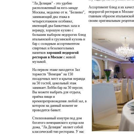
"Ла Делиция" - это удобно
Ассортимент блюд и их качес
расположенный на юго-западе
недорогой ресторан в Москве
Москвы, недалеко от м. "Беляево",
главным образом итальянской
занимающий два этажа в
своим оригинальным рецепта
четырехэтажном особняке,
имеющий два банкетных зала и
веранду, хорошую кухню с
большим выбором недорогих блюд
итальянской и грузинской кухонь и
бар с солидным ассортиментом
спиртных и безалкогольных
напитков
хороший недорогой
ресторан в Москве
с живой
музыкой.
На первом этаже находятся Зал
торжеств "Венеция" на 150
посадочных мест и крытая веранда
на 50 гостей, цокольный этаж
занимает Лобби-бар на 50 персон.
Вы можете выбрать для отдыха,
приёма пищи и
времяпрепровождения любой зал, в
котором на данный момент не
проводится банкет.
Стилизованный изнутри под дом
богатого венецианского купца или
дожа, "Ла Делиция" являет собой
классический тип ресторана. У нас