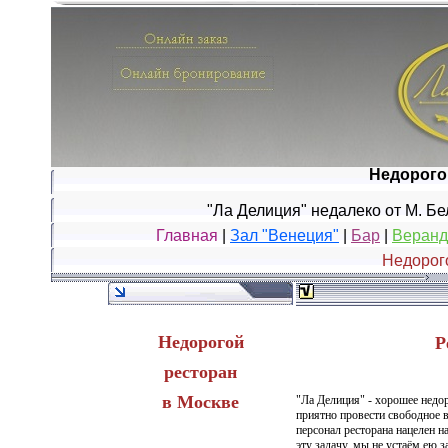
Недорого
"Ла Делиция" недалеко от М. Б
Главная
|
Зал "Венеция"
|
Бар
|
Веранд
Недорог
Недорогой
Р
ресторан
в Москве
"Ла Делиция" - хорошее недор
приятно провести свободное 
персонал ресторана нацелен 
эту задачу, мы не устаём ею 