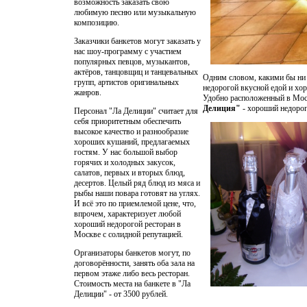
возможность заказать свою
любимую песню или музыкальную
композицию.
Заказчики банкетов могут заказать у
нас шоу-программу с участием
популярных певцов, музыкантов,
актёров, танцовщиц и танцевальных
Одним словом, какими бы ни 
групп, артистов оригинальных
недорогой вкусной едой и хо
жанров.
Удобно расположенный в Моск
Делиция"
- хороший недорог
Персонал "Ла Делиции" считает для
себя приоритетным обеспечить
высокое качество и разнообразие
хороших кушаний, предлагаемых
гостям. У нас большой выбор
горячих и холодных закусок,
салатов, первых и вторых блюд,
десертов. Целый ряд блюд из мяса и
рыбы наши повара готовят на углях.
И всё это по приемлемой цене, что,
впрочем, характеризует любой
хороший недорогой ресторан в
Москве
с солидной репутацией.
Организаторы банкетов могут, по
договорённости, занять оба зала на
первом этаже либо весь ресторан.
Стоимость места на банкете в "Ла
Делиции" - от 3500 рублей.