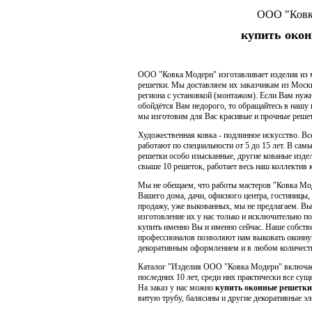
ООО "Ковк
купить окон
ООО "Ковка Модерн" изготавливает изделия из 
решетки. Мы доставляем их заказчикам из Москв
региона с установкой (монтажом). Если Вам нуж
обойдётся Вам недорого, то обращайтесь в нашу
мы изготовим для Вас красивые и прочные решет
Художественная ковка - подлинное искусство. Вс
работают по специальности от 5 до 15 лет. В сам
решетки особо изысканные, другие кованые изде
свыше 10 решеток, работает весь наш коллектив 
Мы не обещаем, что работы мастеров "Ковка Мод
Вашего дома, дачи, офисного центра, гостиницы,
продажу, уже выкованных, мы не предлагаем. Вы 
изготовление их у нас только и исключительно п
купить именно Вы и именно сейчас. Наше собств
профессионалов позволяют нам выковать оконну
декоративным оформлением и в любом количест
Каталог "Изделия ООО "Ковка Модерн" включает
последних 10 лет, среди них практически все су
На заказ у нас можно
купить оконные решетки
витую трубу, балясины и другие декоративные эл