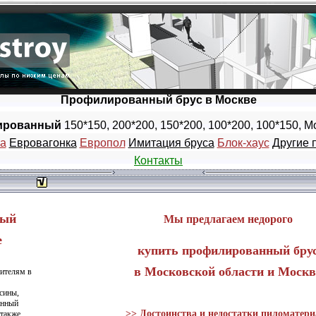
Профилированный брус в Москве
ированный
150*150, 200*200, 150*200, 100*200, 100*150, М
а
Евровагонка
Европол
Имитация бруса
Блок-хаус
Другие 
Контакты
ный
Мы предлагаем недорого
е
купить профилированный бру
в Московской области и Москв
оителям в
осины,
анный
>> Достоинства и недостатки пиломатери
 также