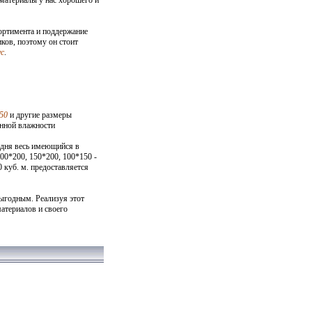
сортимента и поддержание
ков, поэтому он стоит
ус
.
50
и другие размеры
енной влажности
одня весь имеющийся в
00*200, 150*200, 100*150 -
 куб. м. предоставляется
ыгодным. Реализуя этот
материалов и своего