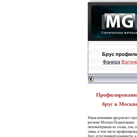
Брус профил
Фанера
Вагонк
Профилирован
брус в Москв
Наша компания предлагает стр
регионе Москва-Подмосковье
пиломатериалы из сосны, ели
, 
липы, в том числе профилиров
брус естественной влажности, а