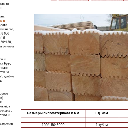
алы из
о.
оне.
е и
орого
углый год
 8 000
ой 6
150*150,
ы сечения
го и
е и
брус
вполне
тся на
", удобно
на
орого
и)
ся
огий, а
тельство
Размеры пиломатериала в мм
Ед. изм.
лгим и
озведении
100*150*6000
1 куб. м.