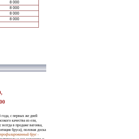
8 000
8 000
8 000
8 000
,
00
года, с первых же дней
окого качества из ели,
с всегда
в продаже вагонка
,
итация бруса), половая доска
профилированный брус -
материалы у нас хорошего и