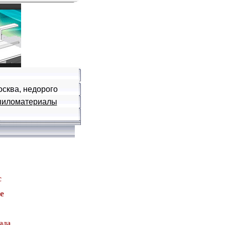
осква, недорого
пиломатериалы
с
е
ала