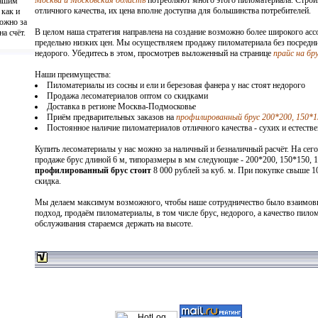
Вашим
отличного качества, их цена вполне доступна для большинства потребителей.
 как и
ожно за
В целом наша стратегия направлена на создание возможно более широкого ас
а счёт.
предельно низких цен. Мы осуществляем продажу пиломатериала без посредни
недорого. Убедитесь в этом, просмотрев выложенный на странице
прайс на бр
Наши преимущества:
Пиломатериалы из сосны и ели
и березовая фанера у нас стоят недорого
Продажа лесоматериалов оптом со скидками
Доставка в регионе Москва-Подмосковье
Приём предварительных заказов на
профилированный брус 200*200, 150*1
Постоянное наличие пиломатериалов отличного качества - сухих и естеств
Купить лесоматериалы
у нас можно за наличный и безналичный расчёт. На сег
продаже брус длиной 6 м, типоразмеры в мм следующие - 200*200, 150*150, 1
профилированный брус стоит
8 000 рублей за куб. м. При покупке свыше 10
скидка.
Мы делаем максимум возможного, чтобы наше сотрудничество было взаимов
подход, продаём пиломатериалы, в том числе брус, недорого, а качество пило
обслуживания стараемся держать на высоте.