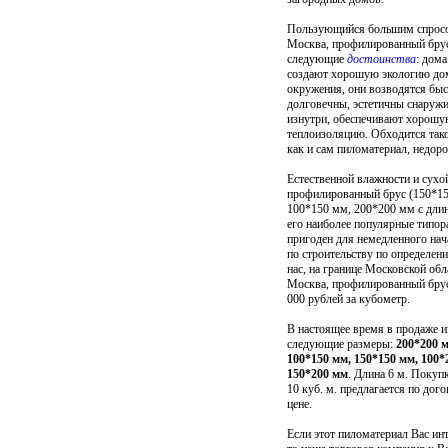
Пользующийся большим спросо
Москва, профилированный бру
следующие
достоинства
: дома
создают хорошую экологию дом
окружения, они возводятся быс
долговечны, эстетичны снаружи
изнутри, обеспечивают хорош
теплоизоляцию. Обходится так
как и сам пиломатериал, недоро
Естественной влажности и сухо
профилированный брус (150*1
100*150 мм, 200*200 мм с длин
его наиболее популярные типо
пригоден для немедленного нач
по строительству по определен
нас, на границе Московской обла
Москва, профилированный брус
000 рублей за кубометр.
В настоящее время в продаже 
следующие размеры:
200*200 
100*150 мм, 150*150 мм, 100*
150*200 мм
. Длина 6 м. Покуп
10 куб. м. предлагается по дог
цене.
Если этот
пиломатериал
Вас инт