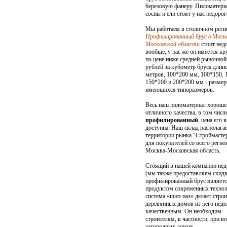
березовую фанеру
.
Пиломатери
сосны и ели
стоят у нас недорог
Мы работаем в столичном реги
Профилированный брус в Москв
Московской области
стоит нед
вообще, у нас же он имеется кр
по цене ниже средней рыночной:
рублей за кубометр бруса длин
метров, 100*200 мм, 100*150, 
150*200 и 200*200 мм - размер
имеющихся типоразмеров.
Весь наш
пиломатериал
хороше
отличного качества, в том числ
профилированный
, цена его 
доступна. Наш склад располагае
территории рынка "Строймастер
для покупателей со всего регио
Москва-Московская область.
Стоящий в нашей компании нед
(мы также предоставляем скидк
профилированный брус являет
продуктом современных технол
система «шип-паз» делает
строи
деревянных домов
из него недо
качественным. Он необходим
строителям, в частности, при в
загородных домов.