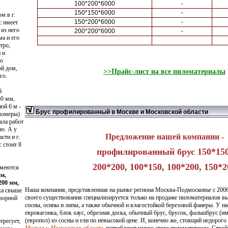
100*200*6000
-
150*150*6000
-
м в г.
150*200*6000
-
с имеет
 из него
200*200*6000
-
а и его
тро,
 и
ую
ой дом,
>>Прайс-лист на все пиломатериалы
го.
й
50 мм,
ой 6 м -
Брус профилированный в Москве и Московской области
размеры)
ала работ
ию. А у
Предложение нашей компании -
сти и г.
 стоит 8
профилированный брус 150*150
200*200, 100*150, 100*200, 150*2
имеются
мм,
200 мм,
Наша компания, представленная на рынке региона Москва-Подмосковье с 2006 
ка свыше
своего существования специализируется только на продаже пиломатериалов выс
оворной
сосны, осины и липы, а также обычной и влагостойкой березовой фанеры. У на
евровагонка
,
блок хаус
,
обрезная доска
, обычный брус, брусок, фальшбрус (им
(европол) из сосны и ели по невысокой цене. И, конечно же, стоящий недорого
ересует,
Москва и Московская область
потребляют много этого пиломатериала. Строй