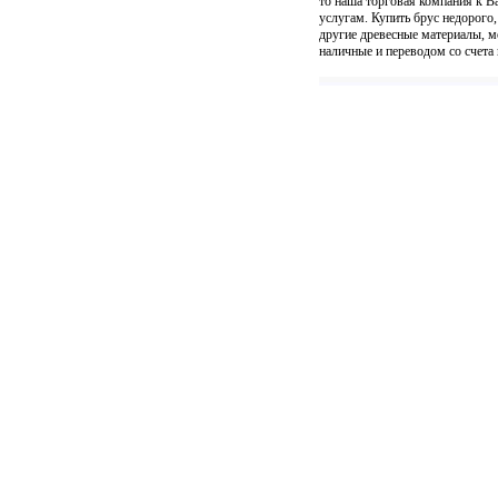
то наша торговая компания к 
услугам. Купить брус недорого,
другие древесные материалы, м
наличные и переводом со счета н