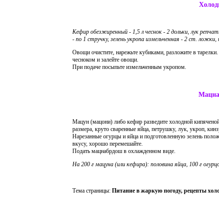
Холод
Кефир обезжиренный - 1,5 л чеснок - 2 дольки, лук репчат
- по 1 стручку, зелень укропа измельченная - 2 ст. ложки, п
Овощи очистите, нарежьте кубиками, разложите в тарелки
чесноком и залейте овощи.
При подаче посыпьте измельченным укропом.
Мацна
Мацун (мацони) либо кефир разведите холодной кипяченой
размера, круто сваренные яйца, петрушку, лук, укроп, кинз
Нарезанные огурцы и яйца и подготовленную зелень положи
вкусу, хорошо перемешайте.
Подать мацнабрдош в охлажденном виде.
На 200 г мацуна (или кефира): половина яйца, 100 г огурцов
Тема страницы:
Питание в жаркую погоду, рецепты хол