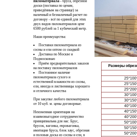
пиломатериала
- бруса, обрезной
доски (поставка по ценам,
приведённым на странице) за
наличный и безналичный расчет по
договору - всё по единой для этих
двух видов пиломатериалов цене
6500 рублей за 1 кубический метр.
Наши преимущества:
Поставки пиломатериала из
сосны и ели
оптом со скидкой
Доставка по Москве и
Подмосковью
Приём предварительных заказов
Размеры обрезн
на поставку пиломатериалов
Постоянное наличие
пиломатериала сухого и
25*100
естественной влажности из сосны,
25*150
ели, иногда и лиственницы хорошего
25*200
и отличного качества
30*100
При закупке любого пиломатериала
30*150
от 10 куб. м. цены договорные.
40*100
40*150
Неизменная ориентация на
взаимовыгодное сотрудничество
40*200
принципиальна для нас. Брус,
50*100
брусок, вагонка, евровагонка,
50*150
имитация бруса, блок хаус, обрезная
50*200
и половая доска из сосны и ели, в