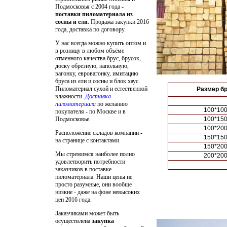
Подмосковья с 2004 года -
поставки пиломатериала из
сосны и ели
. Продажа закупки 2016
года, доставка по договору.
У нас всегда можно купить оптом и
в розницу в любом объёме
отменного качества брус, брусок,
доску обрезную, напольную,
вагонку, евровагонку, имитацию
бруса из ели и сосны и блок хаус.
Пиломатериал сухой и естественной
Размер бр
влажности.
Доставка
пиломатериала
по желанию
100*100
покупателя - по Москве и в
Подмосковье.
100*150
100*200
Расположение складов компании -
150*150
на странице с контактами.
150*200
Мы стремимся наиболее полно
200*200
удовлетворить потребности
заказчиков в поставке
пиломатериала. Наши цены не
просто разумные, они вообще
низкие - даже на фоне невысоких
цен 2016 года.
Заказчиками может быть
осуществлена
закупка