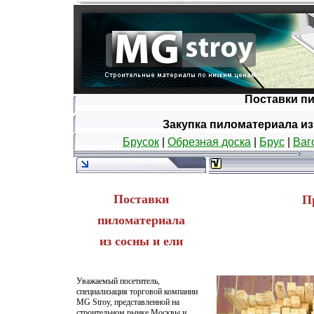
Поставки п
Закупка пиломатериала из
Брусок
|
Обрезная доска
|
Брус
|
Ваг
Поставки
П
пиломатериала
из сосны и ели
Уважаемый посетитель,
специализация торговой компании
MG Stroy, представленной на
строительном рынке Москвы и