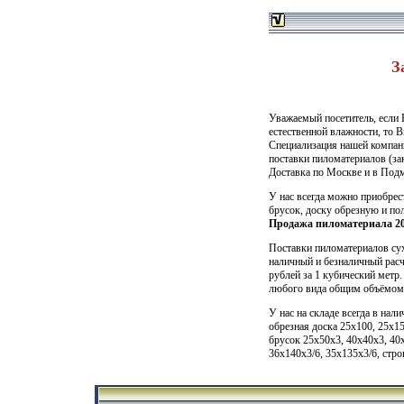
З
Уважаемый посетитель, если 
естественной влажности, то В
Специализация нашей компани
поставки пиломатериалов (за
Доставка по Москве и в Подм
У нас всегда можно приобрес
брусок, доску обрезную и пол
Продажа пиломатериала 20
Поставки пиломатериалов сух
наличный и безналичный расче
рублей за 1 кубический метр
любого вида общим объёмом о
У нас на складе всегда в на
обрезная доска
25х100, 25х15
брусок
25x50x3, 40x40x3, 40
36х140х3/6, 35х135х3/6, стро