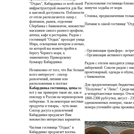
Расположение гостиницы близко 
"Отдых", Кабардинка со всей своей
минутах ходьбы от моря.
инфраструктурой окажется для Вас
в шаговой доступности. Поблизости
Стоянка, предназначенная тольк
от отеля располагаются сквер с
фонтаном, рынок, отделение
Питание в самой гостинице "Отд
Сбербанка с банкоматом, множество
магазинов самого разного профиля,
аптеки, кафе и рестораны. Рядом с
гостиницей "Отдых" проходит улица
Мира, освещенная вечером и ночью,
по которой вы можете пройти к
- Организация трансфера - встр
берегу Черного моря, к
- Организация активного время
знаменитому Приморскому
бульвару Кабардинки.
Рядом с отелем находится улица
набережной. Совсем рядом с нам
Независимо от того, что Вас больше
промтоварный, одежды и обуви, 
всего интересует - сектор
с банкоматом.
развлечений, питание или
расположенная в посёлке
Для предпочитающих бюджетны
Кабардинка гостиница, цены
на
"Полулюкс" и "Люкс". Среди наш
всё у нас примерно такие же, как и
и четырёхместные номера. Отель
повсюду в России на черноморском
1800-2300 руб/сутки, август - 2
побережье. А на некоторые местные
однокомнатных номерах, также 
продукты и товары, - чуть ниже.
номера уточняйте цены прожива
Сектор досуга и развлечений
Кабардинки предлагает Вам
множество интересных вариантов.
Частная гостиница "Отдых" в
Кабардинке предлагает восемь