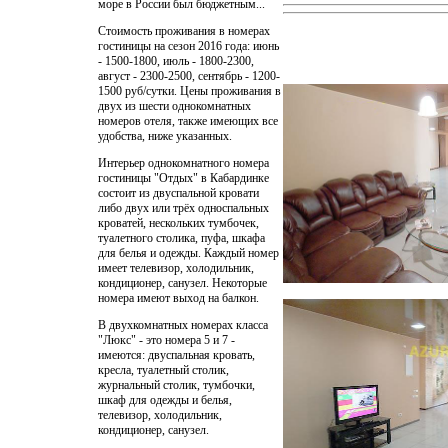
море в России был бюджетным...
Стоимость проживания в номерах
гостиницы на сезон 2016 года: июнь
- 1500-1800, июль - 1800-2300,
август - 2300-2500, сентябрь - 1200-
1500 руб/сутки. Цены проживания в
двух из шести однокомнатных
номеров отеля, также имеющих все
удобства, ниже указанных.
Интерьер однокомнатного номера
гостиницы "Отдых" в Кабардинке
состоит из двуспальной кровати
либо двух или трёх односпальных
кроватей, нескольких тумбочек,
туалетного столика, пуфа, шкафа
для белья и одежды. Каждый номер
имеет телевизор, холодильник,
кондиционер, санузел. Некоторые
номера имеют выход на балкон.
В двухкомнатных номерах класса
"Люкс" - это номера 5 и 7 -
имеются: двуспальная кровать,
кресла, туалетный столик,
журнальный столик, тумбочки,
шкаф для одежды и белья,
телевизор, холодильник,
кондиционер, санузел.