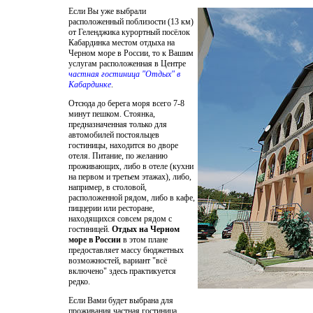
Если Вы уже выбрали
расположенный поблизости (13 км)
от Геленджика курортный посёлок
Кабардинка местом отдыха на
Черном море в России, то к Вашим
услугам расположенная в Центре
частная гостиница "Отдых" в
Кабардинке
.
Отсюда до берега моря всего 7-8
минут пешком. Стоянка,
предназначенная только для
автомобилей постояльцев
гостиницы, находится во дворе
отеля. Питание, по желанию
проживающих, либо в отеле (кухни
на первом и третьем этажах), либо,
например, в столовой,
расположенной рядом, либо в кафе,
пиццерии или ресторане,
находящихся совсем рядом с
гостиницей.
Отдых на Черном
море в России
в этом плане
предоставляет массу бюджетных
возможностей, вариант "всё
включено" здесь практикуется
редко.
Если Вами будет выбрана для
проживания частная гостиница