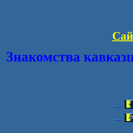
Сай
Знакомства кавказце