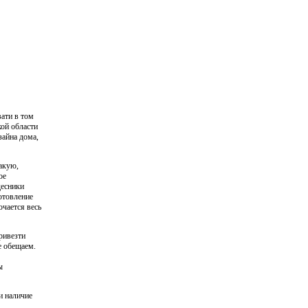
ати в том
ой области
зайна дома,
акую,
ое
десники
отовление
ючается весь
ривезти
е обещаем.
ы
и наличие