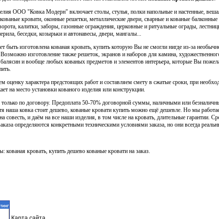
елия ООО "Ковка Модерн" включает столы, стулья, полки напольные и настенные, веша
 кованые кровати, оконные решетки, металлические двери, сварные и кованые балконные
ворота, калитки, заборы, газонные ограждения, церковные и ритуальные ограды, лестн
ерила, беседки, козырьки и автонавесы, двери, мангалы...
ет быть изготовлена кованая кровать, купить которую Вы не смогли нигде из-за необычн
 Возможно изготовление также решеток, экранов и наборов для камина, художественного
 балясин и вообще любых кованых предметов и элементов интерьера, которые Вы пожел
пить.
 оценку характера предстоящих работ и составляем смету в сжатые сроки, при необхо
ает на место установки кованого изделия или конструкции.
только по договору. Предоплата 50-70% договорной суммы, наличными или безналич
тя наша ковка стоит дешево, кованые кровати купить можно ещё дешевле. Но мы работа
на совесть, и даём на все наши изделия, в том числе на кровать, длительные гарантии. С
аказа определяются конкретными техническими условиями заказа, но они всегда реальн
ы: кованая кровать, купить дешево кованые кровати на заказ.
Карта
сайта.