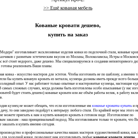
>> Ещё кованая мебель
Кованые кровати дешево,
купить на заказ
одерн" изготавливает эксклюзивные изделия ковки из поделочной стали, кованые кров
аказчиков с развитым эстетическим вкусом из Москвы, Волоколамска, Истры и Московск
ас всё стоит недорого, даже дешево. Мы специализируемся в создании неповторимого ди
и готовы реализовать Ваши планы.
ая ковка - искусство мастеров для эстетов. Чтобы изготовить не по шаблону, а именно т
ели бы купить кованую кровать из металла, кузнецы должны иметь прежде всего больш
 солидный опыт. У нас работают только опытные и мастеровитые кузнецы, настоящие ку
 В самых сложных случаях, когда должны быть изготовлены особо изысканные (у нас изг
роватей будет стоить дешево) кованые кровати или же объём работы велик, в работу вкл
в.
один кузнец не может обещать, что если изготовленные им
кованые кровати купить
и п
 дачу, то они заведомо подойдут к интерьеру любого стиля. По крайней мере мы этого н
е можете приехать к нам и купить кованую кровать в готовом виде. Изготовление по
ым заказам - наш принципиальный подход. Мы изготавливаем только те кровати, что В
 заказать и купить именно сегодня.
производство и профессиональные качества наших мастеров художественной ковки, как 
 для холодной ковки, позволяют нам изготавливать любые
кованые кровати дешево
.