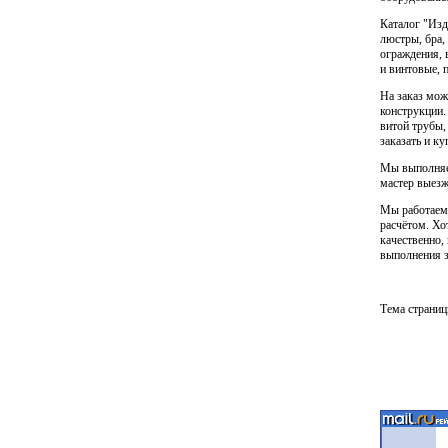
Каталог "Изд
люстры, бра,
ограждения, 
и винтовые, п
На заказ мож
конструкции.
витой трубы,
заказать и ку
Мы выполняем
мастер выезж
Мы работаем 
расчётом. Хо
качественно, 
выполнения з
Тема страниц