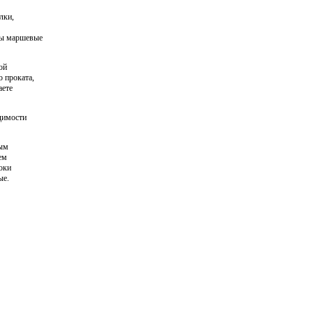
лки,
ицы маршевые
ой
 проката,
аете
димости
ным
ем
роки
ые.