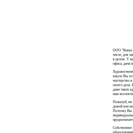
ООО "Ковка М
числе, для з
в целом. У н
офиса, дачи 
Художественн
какую Вы хот
мастерство и
своего дела.
даже таких к
наш коллекти
Пожалуй, ни 
домой или на
Поэтому Вы н
индивидуальн
предпочитаете
Собственное 
оборудования