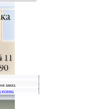
а заказ.
 кузниц