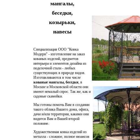
мангалы,
беседки,
козырьки,
навесы
Специализация ООО "Ковка
Модерн" - изготовление на заказ
кованых изделий, предметов
интерьера и элементов дизайна из
поделочной стали - любых
существующих в природе видов.
Изготавливаются в том числе
кованые мангалы, беседки
, в
Москве и Московской области они
имеют немалый спрос. Так же, как и
садовые скамейки.
Мы готовы помочь Вам в создании
такого облика Вашего дома, офиса,
дачи и/или территории, какими они
видятся Вам и Вашей второй
половине.
Художественная ковка изделий из
металла
- сложное, полное нюансов