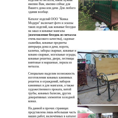
именно Вам, именно сейчас для
Вашего дома или дачи. Для любого
здания вообще.
Каталог изделий ООО "Ковка
Модерн" включает фото и эскизы
таких изделий, как кованые беседки
на заказ и кованые мангалы
(
изготовление беседок из металла
очень высокого качества),
садовые
скамейки
,
кованые предметы
интерьера дома и дачи
, ворота,
калитки, заборы сварные, кованые и
ковано-сварные, могильные ограды,
кованые решетки
, двери, лестницы
винтовые и маршевые, перила из
металла.
Специально выделим возможность
изготовления кованых каминных
решеток и ограждений, наборов
каминных и для мангалов, а также
художественного проката, витой
трубы, кованых балясин, других
декоративных элементов холодной
ковки.
На данной и прочих страницах
представлена лишь небольшая часть
наших работ, включённых в каталог.