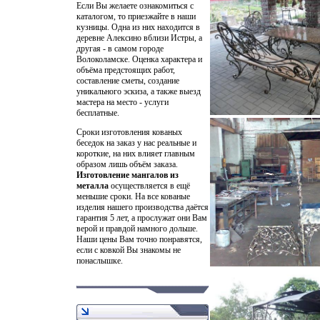
Если Вы желаете ознакомиться с
каталогом, то приезжайте в наши
кузницы. Одна из них находится в
деревне Алексино вблизи Истры, а
другая - в самом городе
Волоколамске. Оценка характера и
объёма предстоящих работ,
составление сметы, создание
уникального эскиза, а также выезд
мастера на место - услуги
бесплатные.
Сроки изготовления кованых
беседок на заказ у нас реальные и
короткие, на них влияет главным
образом лишь объём заказа.
Изготовление мангалов из
металла
осуществляется в ещё
меньшие сроки. На все кованые
изделия нашего производства даётся
гарантия 5 лет, а прослужат они Вам
верой и правдой намного дольше.
Наши цены Вам точно понравятся,
если с ковкой Вы знакомы не
понаслышке.