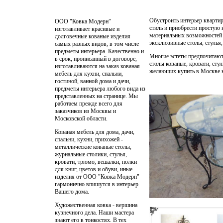
Обустроить интерьер квартир
ООО "Ковка Модерн"
стиль и приобрести простую 
изготавливает красивые и
материальных возможностей б
долговечные кованые изделия
эксклюзивные столы, стулья,
самых разных видов, в том числе
предметы интерьера. Качественно и
Многие эстеты предпочитают 
в срок, прописанный в договоре,
столы кованые, кровати, сту
изготавливаются на заказ
кованая
желающих купить в Москве к
мебель для кухни, спальни,
гостиной, ванной дома и дачи,
предметы интерьера любого вида из
представленных на странице. Мы
работаем прежде всего для
заказчиков из Москвы и
Московской области.
Кованая мебель для дома, дачи,
спальни, кухни, прихожей -
металлические кованые столы,
журнальные столики, стулья,
кровати, трюмо, вешалки, полки
для книг, цветов и обуви, иные
изделия от ООО "Ковка Модерн"
гармонично впишутся в интерьер
Вашего дома.
Художественная ковка
- вершина
кузнечного дела. Наши мастера
знают его в тонкостях. В тех