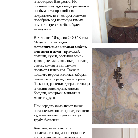
и прослужат Вам долго. Их
внешний вид будет поддерживаться
особым антикоррозийным
покрытием, цвет которого можно
подобрать под цветовую гамму
комнаты, где эта мебель будет
находиться.
В Каталоге "Изделия ООО "Ковка
Модерн" - всех видов
металлическая кованая мебель
для дачи и дома
- прихожей,
спальни, кухни, гостиной дома -
трюмо, вешалки кованые, кровати,
столы, стулья и т.д., другие
предметы интерьера. Также в
каталоге
ворота, калитки
,
заборы
,
ритуальные ограждения и перила
балконов, решетки, двери, лестницы
и лестничные перила, навесы,
беседки, козырьки, мангалы и
многое другое.
Нам нередко заказывают также
кованые каминные принадлежности,
художественный прокат, витую
трубу, балясины.
Конечно, та мебель, что
представлена на данной странице -
лишь очень малая часть наших