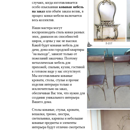
случаях, когда изготавливается
особо изысканная
кованая мебель
на заказ
или объём заказа велик, в
процесс ковки мебели включается
весь коллектив.
Наши мастера могут
воспроизводить стиль ковки разных
эпох, диапазон их способностей
широк, а цены у нас не высоки.
Какой будет кованая мебель для
дачи, дома или городской квартиры
"на выходе", зависит только от
пожеланий заказчика. Поэтому
металлическая мебель для
прихожей, спальни, кухни, гостиной
в готовом виде у нас отсутствует.
Мы изготавливаем кованые
кровати, столы, стулья и прочие
изделия интерьера только и
исключительно на заказ,
обеспечивая Вас тем, что нужно для
создания уникального интерьера
Вашего дома.
Столы кованые, стулья, кровати,
вешалки, трюмо, люстры,
светильники, карнизы и небольшие
кованые предметы и элементы
интерьера будут отлично смотреться