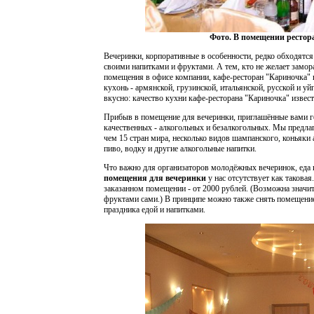
Фото. В помещении рестор
Вечеринки, корпоративные в особенности, редко обходятся
своими напитками и фруктами. А тем, кто не желает замо
помещения в офисе компании, кафе-ресторан "Кариночка" 
кухонь - армянской, грузинской, итальянской, русской и у
вкусно: качество кухни кафе-ресторана "Кариночка" изв
Прибыв в помещение для вечеринки, приглашённые вами го
качественных - алкогольных и безалкогольных. Мы предла
чем 15 стран мира, несколько видов шампанского, коньяки 
пиво, водку и другие алкогольные напитки.
Что важно для организаторов молодёжных вечеринок, еда 
помещения для вечеринки
у нас отсутствует как таковая
заказанном помещении - от 2000 рублей. (Возможна значит
фруктами сами.) В принципе можно также снять помещение 
праздника едой и напитками.