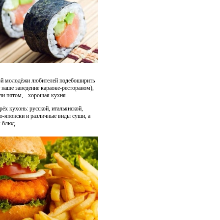
ской молодёжи любителей подебоширить
 наше заведение караоке-рестораном),
или пятом, - хорошая кухня.
ёх кухонь: русской, итальянской,
о-японски и различные виды суши, а
х блюд.