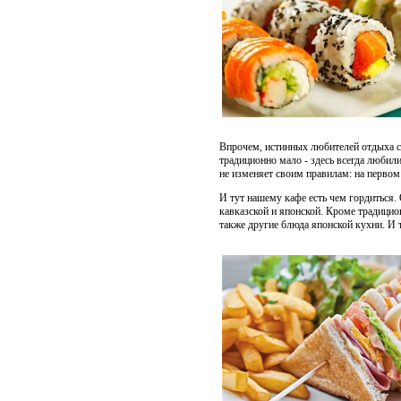
Впрочем, истинных любителей отдыха с 
традиционно мало - здесь всегда любил
не изменяет своим правилам: на первом 
И тут нашему кафе есть чем гордиться.
кавказской и японской. Кроме традици
также другие блюда японской кухни. И 