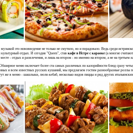
музыкой это нововведение не только не смутило, но и порадовало. Ведь среди истрин
и культурный отдых. И сегодня "Queen", став
кафе в Истре с караоке
(а многие считают
месте - отдых и развлечения, и лишь на втором - но именно на втором, а не на третьем 
 Обширное меню включает более ста самых различных по калорийности блюд сразу четыр
онных и всем известных русских кушаний, мы предлагаем гостям разнообразные роллы п
тут же в меню - шашлыки, люля-кебаб, несколько видов пиццы и ряд других итальянски