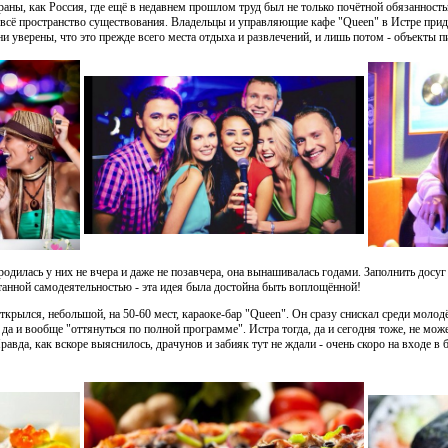
раны, как Россия, где ещё в недавнем прошлом труд был не только почётной обязанность
 всё пространство существования. Владельцы и управляющие кафе "Queen" в Истре прид
ни уверены, что это прежде всего места отдыха и развлечений, и лишь потом - объекты п
родилась у них не вчера и даже не позавчера, она вынашивалась годами. Заполнить досуг
нтанной самодеятельностью - эта идея была достойна быть воплощённой!
ткрылся, небольшой, на 50-60 мест, караоке-бар "Queen". Он сразу снискал среди молод
ь, да и вообще "оттянуться по полной программе". Истра тогда, да и сегодня тоже, не мо
авда, как вскоре выяснилось, драчунов и забияк тут не ждали - очень скоро на входе в б