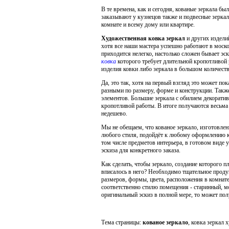
В те времена, как и сегодня, кованые зеркала бы
заказывают у кузнецов также и подвесные зерка
комнате и всему дому или квартире.
Художественная ковка зеркал
и других изделий
хотя все наши мастера успешно работают в москов
приходится нелегко, настолько сложен бывает эс
ковка
которого требует длительной кропотливой 
изделия ковки либо зеркала в большом количестве
Да, это так, хотя на первый взгляд это может по
разными по размеру, форме и конструкции. Такж
элементов. Большие зеркала с обилием декорати
кропотливой работы. В итоге получаются весьма 
недешево.
Мы не обещаем, что кованое зеркало, изготовле
любого стиля, подойдёт к любому оформлению кв
том числе предметов интерьера, в готовом виде у
эскиза для конкретного заказа.
Как сделать, чтобы зеркало, создание которого 
вписалось в него? Необходимо тщательное проду
размеров, формы, цвета, расположения в комнат
соответственно стилю помещения - старинный, мо
оригинальный эскиз в полной мере, то может пол
Тема страницы:
кованое зеркало
, ковка зеркал 