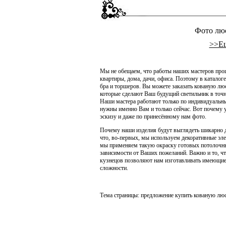
Фото люс
>>Ещ
Мы не обещаем, что работы наших мастеров про
квартиры, дома, дачи, офиса. Поэтому в каталоге
бра и торшеров. Вы можете заказать кованую люст
которые сделают Ваш будущий светильник в точ
Наши мастера работают только по индивидуальны
нужны именно Вам и только сейчас. Вот почему 
эскизу и даже по принесённому нам фото.
Почему наши изделия будут выглядеть шикарно 
что, во-первых, мы используем декоративные эле
мы применяем такую окраску готовых потолочных
зависимости от Ваших пожеланий. Важно и то, ч
кузнецов позволяют нам изготавливать имеющие
сложности.
Тема страницы: предложение купить кованую люс