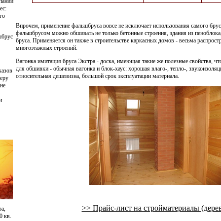
пании
ес:
го
Впрочем, применение фальшбруса вовсе не исключает использования самого бруса
фальшбрусом можно обшивать не только бетонные строения, здания из пеноблока,
шбрус
бруса. Применяется он также в строительстве каркасных домов - весьма распрос
многоэтажных строений.
Вагонка имитация бруса Экстра - доска, имеющая такие же полезные свойства, чт
для обшивки - обычная вагонка и блок-хаус: хорошая влаго-, тепло-, звукоизоляц
казов
относительная дешевизна, большой срок эксплуатации материала.
неру
не
и
>> Прайс-лист на стройматериалы (дере
а,
0 кв.