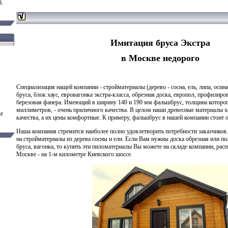
й.
Имитация бруса Экстра
в Москве недорого
Специализация нащей компании - стройматериалы (дерево - сосна, ель, липа, осина
бруса, блок хаус,
евровагонка экстра-класса
, обрезная доска, европол, профилиро
березовая фанера
. Имеющий в ширину 140 и 190 мм
фальшбрус
, толщина которого
миллиметров, - очень приличного качества. В целом наши древесные материалы 
качества, а их цены комфортные. К примеру,
фальшбрус
в нашей компании стоит от
Наша компания стремится наиболее полно удовлетворить потребности заказчиков
на стройматериалы из дерева сосны и ели. Если Вам нужны доска обрезная или по
бруса, вагонка, то купить эти пиломатериалы Вы можете на складе компании, ра
Москве - на 1-м километре Киевского шоссе.