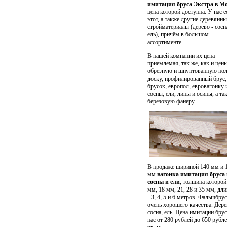
имитация бруса Экстра в М
цена которой доступна. У нас е
этот, а также другие деревянны
стройматериалы (дерево - сосн
ель), причём в большом
ассортименте.
В нашей компании их цена
приемлемая, так же, как и цен
обрезную и шпунтованную по
доску,
профилированный брус
,
брусок, европол, евровагонку 
сосны, ели, липы и осины, а та
березовую фанеру
.
В продаже шириной 140 мм и 
мм
вагонка имитация бруса 
сосны и ели
, толщина которой
мм, 18 мм, 21, 28 и 35 мм, дли
- 3, 4, 5 и 6 метров. Фальшбрус
очень хорошего качества. Дере
сосна, ель. Цена имитации брус
нас от 280 рублей до 650 рубле