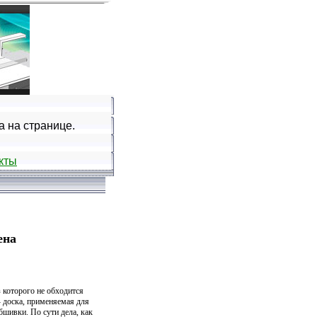
на на странице.
кты
ена
 которого не обходится
- доска, применяемая для
бшивки. По сути дела, как