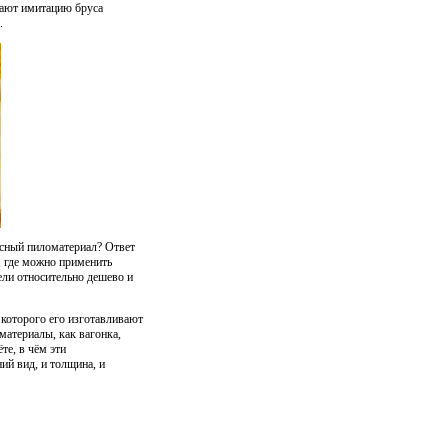
вают имитацию бруса
.
асный пиломатериал? Ответ
и, где можно применить
ели относительно дешево и
которого его изготавливают
материалы, как вагонка,
те, в чём эти
ий вид, и толщина, и