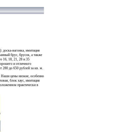
): доска-вагонка, имитация
ванный брус, брусок, а также
 16, 18, 21, 28 и 35
хорошего и отличного
 280 до 650 рублей за кв. м.
. Наши цены низкие, особенно
ловая, блок хаус, имитация
сположенном практически в