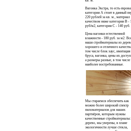
кв. м.
Вагонка Экстра
, то есть евров
категории А стоит в данный п
220 рублей за кв. м., материал
качеством ниже категории B - 
руб/м2, категории C - 140 руб.
Цена вагонки естественной
влажности
- 180 руб. за м2. Вс
наши стройматериалы из дерев
хорошего и отличного качества
том числе
блок хаус, имитация
бруса, вагонка, цены
их доступ
а размеры разные, в том числе
наиболее востребованные.
Мы стараемся обеспечить как
можно более широкий спектр
пиломатериалов для наших
партнёров, которым нужны
качественные стройматериалы:
дерево, мы уверены, в плане
экологичности лучше стекла,