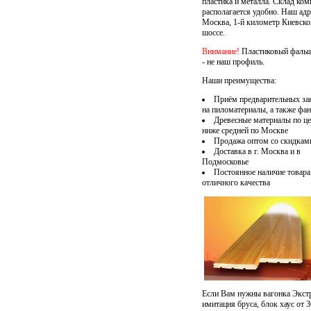
пластика и металла. Склад ком
располагается удобно. Наш адр
Москва, 1-й километр Киевско
шоссе.
Внимание!
Пластиковый фаль
- не наш профиль.
Наши преимущества:
Приём предварительных за
на
пиломатериалы
, а также фа
Древесные материалы по це
ниже средней по Москве
Продажа оптом со скидкам
Доставка в г. Москва и в
Подмосковье
Постоянное наличие товара
отличного качества
Если Вам нужны вагонка Экстр
имитация бруса, блок хаус от 3