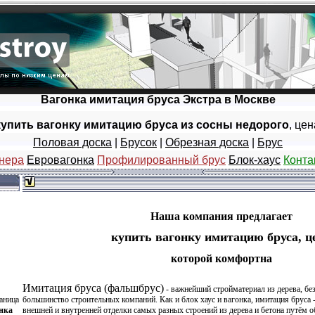
Вагонка имитация бруса Экстра в Москве
купить вагонку имитацию бруса из сосны недорого
, це
Половая доска
|
Брусок
|
Обрезная доска
|
Брус
нера
Евровагонка
Профилированный брус
Блок-хаус
Конта
Наша компания предлагает
купить вагонку имитацию бруса, ц
которой комфортна
Имитация бруса (фальшбрус)
- важнейший стройматериал из дерева, без
аница
большинство строительных компаний. Как и блок хаус и вагонка, имитация бруса 
нка
внешней и внутренней отделки самых разных строений из дерева и бетона путём о