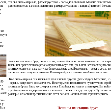
оскве
,
эти два пиломатериала, фальшбрус тоже - доска для обшивки. Многие даже назы
сть
разновидностью вагонки, некоторые размеры (толщина и ширина) которой больше
е
а,
ы на
ловую
из
кже
Зачем имитировать брус, спросите вы, почему бы не использовать сам этот прекр
таков: нет практического резона применять брус там, где в нём нет необходимост
имитирующие его, да к тому же более дешёвые стройматериалы - дерево сосны и 
оно позволяет получить таковые. Имитация бруса - именно такой пиломатериал.
Этот
пиломатериал
ещё называют фальшивым брусом (фальшбрус). Материал, из 
190
- дерево, чаще всего сосна или ель. Некоторые по неопытности путают такие строй
из
имитация бруса, блок хаус, евровагонка. Пройдясь по нашим страницам, Вы поймё
 16
стройматериалы из дерева схожи и чем они отличаются друг от друга. Тут и внешн
на же
размеры, отчасти и предназначение, хотя все они - обшивочные стройматериалы.
во -
а у
й за
Цены на имитацию бруса