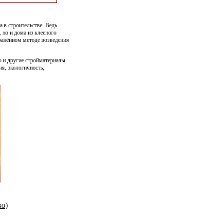
 в строительстве. Ведь
 но и дома из клееного
транённом методе возведения
о и другие стройматериалы
ия, экологичность,
во)