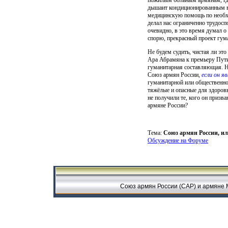
дышаит кондиционированным 
медицинскую помощь по необх
делал нас ограниченно трудос
очевидно, в это время думал о 
спорю, прекрасный проект гу
Не будем судить, чистая ли это
Ара Абрамяна к премьеру Путин
гуманитарная составляющая. Н
Союз армян России,
если он я
гуманитарной или общественно
тяжёлые и опасные для здоров
не получили те, кого он призва
армяне России?
Тема:
Союз армян России, ил
Обсуждение на Форуме
Союз армян России (САР) и армяне 