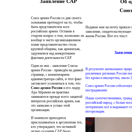
Заявление САР
Об о
Союз
Союз армян России со дня своего
основания претендует на то, чтобы
быть представителем всех
Недавно мне на почту пришло 
российских армян. Оставив в
заявление, свидетельствующее 
стороне вопрос о том, возможно ли
жизнь России. Вот его текст:
вообще в чисто организационном
плане представительство столь
крупной общины, как армянская,
Заявлени
задумаемся над конкретными
фактами деятельности САР.
Один из них - заявление Союза
В результате аномальных прир
армян России - приведён на данной
различных регионах России пог
странице, с комментарием
без крова и имущества, около 
администратора сайта, и этот факт
заставляет усомниться в том, что
Союз армян России соболезнуе
Союз армян России
и его лидер
пострадавшим.
Ара Абрамян на практике
занимаются прежде всего защитой
Наши соотечественники, гражда
интересов российских армян, как
российский народ, с болью вос
это записано в уставе этой
потерявших всё и выражают го
организации.
погорельцам.
И поневоле приходится
прислушиваться к аргументам тех,
кто утверждают, что истинной
целью создания САР было