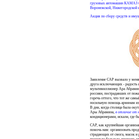
грузовых автомашин КАМАЗ б
Воронежской, Нижегородской и
Акция по сбору средств и иму
Заявление САР вызвало у меня 
друга исключающих - радость и
мультимиллионер Ара Абрамян
россиян, пострадавших от пож
горечь оттого, что тот же сам
посильную помощь армянам из 
В дни, когда столица была оку
Ары Абрамяна,
в отличие от 
кондиционерами, искали, где б
САР, как крупнейшая организа
помочь нам: организовать про
страдающих от смога, масок и
пожилым больным армянам, где