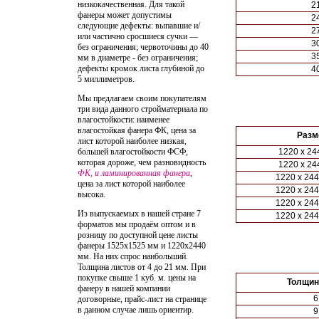
низкокачественная. Для такой
2
фанеры может допустимы
2
следующие дефекты: выпавшие и/
2
или частично сросшиеся сучки —
3
без ограничения; червоточины до 40
3
мм в диаметре - без ограничения;
дефекты кромок листа глубиной до
4
5 миллиметров.
Мы предлагаем своим покупателям
три вида данного стройматериала по
влагостойкости: наименее
влагостойкая фанера ФК, цена за
Разм
лист которой наиболее низкая,
большей влагостойкости ФСФ,
1220 х 24
которая дороже, чем разновидность
1220 х 24
ФК, и ламинированная фанера
,
1220 х 244
цена за лист которой наиболее
1220 х 244
высока.
1220 х 244
Из выпускаемых в нашей стране 7
1220 х 244
форматов мы продаём оптом и в
розницу по доступной цене листы
фанеры 1525х1525 мм и 1220х2440
мм. На них спрос наибольший.
Толщина листов от 4 до 21 мм. При
покупке свыше 1 куб. м. цены на
Толщин
фанеру в нашей компании
6
договорные, прайс-лист на странице
в данном случае лишь ориентир.
9