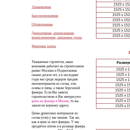
1525 x 15
Авиационная
1525 x 15
1525 x 152
Бакелизированная
1525 x 152
Облицованная
1525 x 152
1525 x 152
Декоративная, армированная,
1525 x 152
композиционная, шпоновые доски
Фанерные плиты
Уважаемые строители, наша
Размер
компания работает на строительном
1525 х 1
рынке Москвы и Подмосковья
1525 х 1
свыше десяти лет, а в последние
годы мы среди лидеров продаж
1525 х 1
пиломатериалов из сосны, ели,
1525 х 1
осины и липы, а также березовой
1525 х 1
фанеры. Если Вы заняты
1525 х 1
строительством и Вас интересуют
1525 х 1
цены на фанеру в Москве
, то вы
зашли по верному адресу.
1525 х 1
Цены древесных материалов из
сосны (ели) у нас низкие. Так же,
как и цена за лист фанеры. У нас
продаётся оптом и в розницу фанера