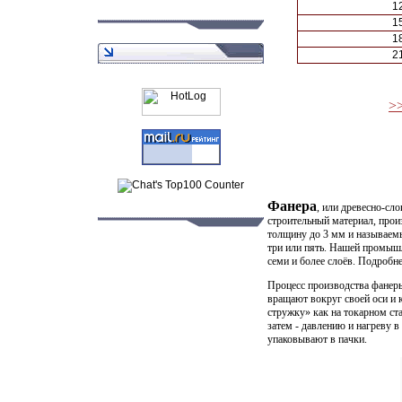
1
1
1
2
>
Фанера
, или древесно-сл
строительный материал, про
толщину до 3 мм и называемы
три или пять. Нашей промыш
семи и более слоёв. Подробне
Процесс производства фанеры
вращают вокруг своей оси и
стружку» как на токарном ста
затем - давлению и нагреву в
упаковывают в пачки.