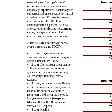
которой у нас (см. прайс-лист)
Толщин
невысока, пользуется большим
4
спросом у строителей, поскольку это
6
современный высокотехнологичный
9
стройматериал. В равной степени
востребованы ФК, ФСФ, и
1
ламинированная фанера, цена за
1
лист
которой в Москве не критично
1
выше, чем цена за лист ФСФ,
2
влагостойкой в меньшей степени.
2
У нас имеются все четыре сорта
2
этого материала по ГОСТу:
3
3
1 сорт. Предельная длина
участков коробления или трещин не
4
должна превышать 20 см;
2 сорт. Допустимы трещины до
200 миллиметров, вставки из
древесины, просачивание клея до
2% от общей площади листа
фанеры;
Толщин
3 сорт. Допускаются до 10 штук
4
червоточин на кв. м. при диаметре
каждой не более 6 мм; общее
6
количество дефектов не более 9.
9
Продаваемая нами
фанера в
1
Москве ФК и ФСФ
большей
1
частью 3 и 4 сортов
1
4 сорт. Крайне