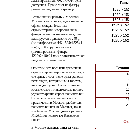
ламинированная, ФК и ФСФ, цена
Разм
доступная.
Прайс-лист на фанеру
размещён на данной странице.
1525 х 15
1525 х 15
Регион нашей работы - Москва и
1525 х 15
Московская область, здесь же наши
1525 х 152
офис и склады. Весь наш
стройматериал недорогой, цена
1525 х 152
фанеры у нас также невысока, она
1525 х 152
варьируется в диапазоне от 240 р.
1525 х 152
(не шлифованная ФК 1525х1525х4
мм) до 1950 рублей за лист
(ламинированная фанера
1220х2440х21 мм) в зависимости от
вида и сорта материала.
Толщин
Отметим, что весь наш древесный
стройматериал хорошего качества, а
4
его цены, в том числе цены фанеры
6
всех видов, которыми мы торгуем,
9
вполне доступны. Наша стратегия -
комплексное и максимально полное
1
удовлетворение спроса покупателей.
1
Склад компании располагается
1
практически в Москве, удобно для
2
покупателей как из Москвы, так и
из области. Мы находимся рядом со
МКАД, на первом км Киевского
шоссе.
Фа
В Москве
фанера, цена за лист