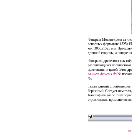
Фанера в Москве (цена за ли
основных форматов: 1525х15
мм, 3050х1525 мм. Продольн
длинной стороны, а поперечно
Фанера из древесины как твёр
различающихся количеством 
применения и ценой. Этот др
за лист фанеры ФСФ
нескол
ФБ.
Также данный стройматериал
берёзовый. Следует отметить
Классификация по типу обра
строительная, промышленная,