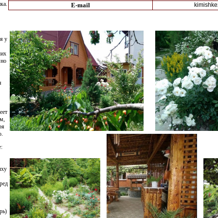
ка.
E-mail
kimishk
я у
ших
 но
я
еет
м,
ря
о.
:
ыху
ред
рь)