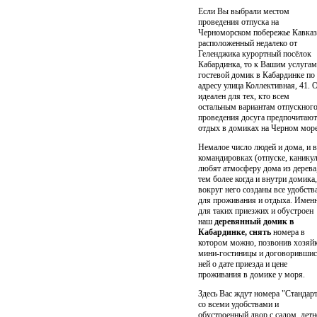
Если Вы выбрали местом
проведения отпуска на
Черноморском побережье Кавказ
расположенный недалеко от
Геленджика курортный посёлок
Кабардинка, то к Вашим услугам
гостевой домик в Кабардинке по
адресу улица Коллективная, 41. 
идеален для тех, кто всем
остальным вариантам отпускног
проведения досуга предпочитают
отдых в домиках на Черном море
Немалое число людей и дома, и в
командировках (отпуске, каникул
любят атмосферу дома из дерева
тем более когда и внутри домика,
вокруг него созданы все удобств
для проживания и отдыха. Имен
для таких приезжих и обустроен
наш
деревянный домик в
Кабардинке, снять
номера в
котором можно, позвонив хозяй
мини-гостиницы и договорившис
ней о дате приезда и цене
проживания в домике у моря.
Здесь Вас ждут номера "Стандар
со всеми удобствами и
обустроенный двор с садом, летн