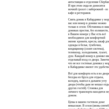
автостанции и отделения Сбербан
И при этом сюда не доносится
ночной грохот с набережной - из
кафе и ресторанов.
Снять домик в Кабардинке у мор
нас или номер в домике можно
только в сезон. Обстановка в на
домиках простая, без излишеств,
в Вашем номере у Вас есть всё
необходимое для комфортной
жизни: кровати, кресла, шкаф дл
одежды и белья, тумбочки,
кондиционер (сплит-система),
телевизор, холодильник, туалет,
душ. Каждый номер в домике им
отдельный вход со двора. Замети
что не все гостевые домики у мо
в Кабардинке имеют это удобств
Всё для комфорта есть и во дворе
беседка из бруса для отдыха,
колодец, мангал в дальнем углу
двора (чтобы дым не мешал отд
других гостей). Стоянка для
личного транспорта находится пе
домом.
Цены в нашем гостевом доме
невысокие. В сезон (июнь-сентяб