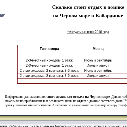
Сколько стоит отдых в домике
на Черном море в Кабардинке
*Актуальные цены 2016 года
Тип номера
Месяц
2-3-местный - экодом, 1 этаж
Июнь и сентябрь
2-3-местный - экодом, 1 этаж
Июль и август
2 этаж экодома. 2 комнаты, 3-6 мест.
Июнь и сентябрь
2 этаж экодома. 2 комнаты, 3-6 мест.
Июль и август
Информация для желающих
снять домик для отдыха на Черном море
. Данная та
максимально приближенные к реальности цены на отдых в домике гостевого дома "
цены у хозяйки мини-гостиницы Анжелики по указанному на странице номеру телеф
моря, Кабардинка, снять домик на Черном море недорого, отдых в домиках.
Ка