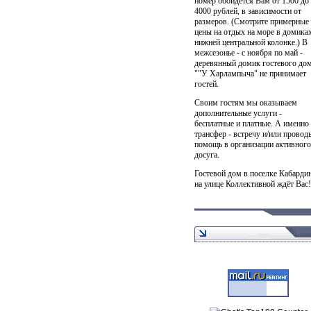
номер обойдётся Вам от 1500 до
4000 рублей, в зависимости от
размеров. (Смотрите примерные
цены на отдых на море в домиках
нижней центральной колонке.) В
межсезонье - с ноября по май -
деревянный домик гостевого до
""У Харлампыча" не принимает
гостей.
Своим гостям мы оказываем
дополнительные услуги -
бесплатные и платные. А именно
трансфер - встречу и/или провод
помощь в организации активного
досуга.
Гостевой дом в поселке Кабарди
на улице Коллективной ждёт Вас!