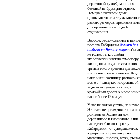
деревянной кухней, мангалом,
беседкой из бруса для отдыха.
Номера в гостевом доме
однокомнатные и двухкомнатные
разных размеров, предназначены
для проживания от 2 до 6
отдыхающих.
Вообще, расположенные в центр
поселка Кабардинка
домики для
отдыха на Черном море
выбира
не только те, кто любит
экологически чистую атмосферу 
жизни, но и люди, не желающие
тратить много времени для похо
в магазины, кафе и аптеки. Ведь
наша мини-гостиница расположе
всего в 4 минутах неторопливой
ходьбы от центра поселка, а
кратчайшая дорога к морю займё
вас не более 12 минут.
У нас не только уютно, но и тихо
Это важное преимущество наши
домиков на Коллективной -
деревянного и кирпичного. Они
находятся близко к центру
Кабардинки - от супермаркетов,
курортных и промтоварных
магазинов, киосков, аптек, рынка