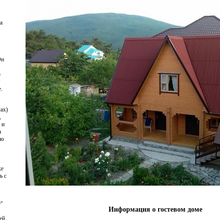
а
Он
о
.
ах)
,
 и
а
но
ке
ь с
т"
Информация о гостевом доме
ей