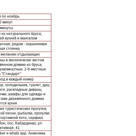
я по ноябрь
2 минут
 минуты
 из натурального бруса,
ей кухней и мангалом
атная, рядом - охраняемая
ная стоянка
о желанию отдыхающих
ы в экологически чистом
вянном домике из бруса,
ухкомнатные, 2-6-местные
а "Стандарт"
ход в каждый номер
р, холодильник, туалет, душ,
ати, раскладные диваны,
очки, шкафы для одежды и
этаже деревянного домика
тся кухня.
ия туристических прогулок,
ой песни, рыбалка, прогулки
портивной яхте, серфинг.
он, пос. Кабардинка, ул.
ктивная, 41.
iber и whats app. Анжелика.