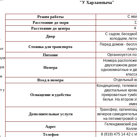
"У Харлампыча"
Режим работы
С ма
Расстояние до моря
1
Расстояние до центра
4
С садом, беседкой
Двор
колодцем, летн
е
Перед домом - беспл
Стоянка для транспорта
ют
плат
Питание
Организуется п
для
Номера расположен
двухэтажном дере
дов
Номера
однокомнатные и дв
класс
на
Вход в номера
Отдельный в
Кондиционер, телевизо
т у
двуспальные кров
Оснащение и удобства
прикроватные тумб
белья. На втором 
.
имее
х
Трансфер, организац
Дополнительные услуги
вечеров самодеятельн
на пятиметровой с
Геленджикский рай
Адрес
Колле
Телефон
8 (918) 475 14 42 с v
,