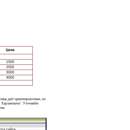
Цена
1500
2500
3000
4000
блица даёт ориентировочные, но
У Харлампыча". Уточняйте
она.
рта
сайта.