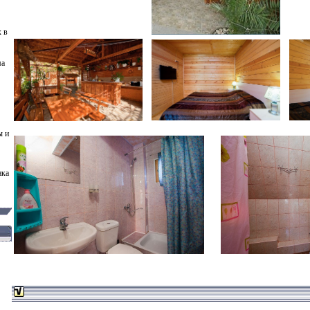
 в
ма
ы и
нка