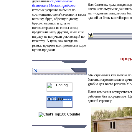
деревянные
строительные
Для бытовых нужд владельце
бытовки в Москве, продажа
часто используемые дачникам
которых устраивала бы их по
нет - садовые, или дачные б
соотношению цена/качество, а также
зданий из блок-контейнеров 
вагонку, брус, обрезную доску,
брусок, европол и другие
пиломатериалы из сосны и ели,
предпочли нашу другим, и мы ещё
ни разу не получали рекламаций по
качеству. А цена, как всегда на
рынке, предмет компромисса в ходе
купли-продажи.
прод
Мы стремимся как можно полн
бытовки строительные и дачн
удобно для всего региона Мо
Наша компания осуществляе
работаем без посредников. 
данной странице.