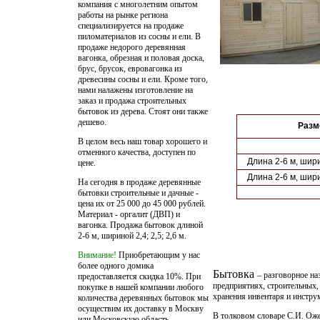
компания с многолетним опытом
работы на рынке региона
специализируется на продаже
пиломатериалов из сосны и ели. В
продаже недорого деревянная
вагонка,
обрезная и половая доска
,
брус,
брусок
, евровагонка из
древесины сосны и ели. Кроме того,
нами налажены изготовление на
заказ и
продажа строительных
бытовок
из дерева. Стоят они также
дешево.
Разм
В целом весь наш товар хорошего и
отменного качества, доступен по
Длина 2-6 м, ширин
цене.
Длина 2-6 м, ширин
На сегодня в продаже деревянные
бытовки строительные и дачные -
цена их от 25 000 до 45 000 рублей.
Материал - оргалит (ДВП) и
вагонка. Продажа бытовок длиной
2-6 м, шириной 2,4; 2,5; 2,6 м.
Внимание!
Приобретающим у нас
более одного домика
Бытовка
– разговорное на
предоставляется скидка 10%. При
предприятиях, строительных,
покупке в нашей компании любого
хранения инвентаря и инстру
количества деревянных бытовок мы
осуществим их доставку в Москву
В толковом словаре С.И. Ожег
или Московскую область.