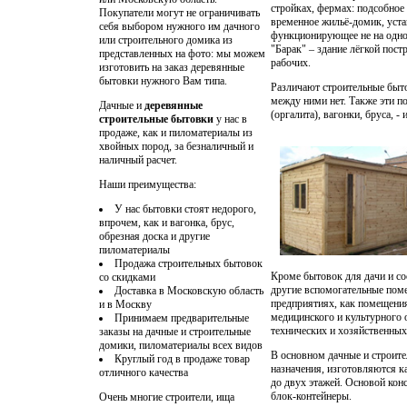
стройках, фермах: подсобное
Покупатели могут не ограничивать
временное жильё-домик, уста
себя выбором нужного им дачного
функционирующее не на одном
или строительного домика из
"Барак" – здание лёгкой пост
представленных на фото: мы можем
рабочих.
изготовить на заказ деревянные
бытовки нужного Вам типа.
Различают строительные быт
между ними нет. Также эти п
Дачные и
деревянные
(оргалита), вагонки, бруса, -
строительные бытовки
у нас в
продаже, как и пиломатериалы из
хвойных пород, за безналичный и
наличный расчет.
Наши преимущества:
У нас бытовки стоят недорого,
впрочем, как и вагонка, брус,
обрезная доска и другие
пиломатериалы
Продажа строительных бытовок
Кроме бытовок для дачи и с
со скидками
другие вспомогательные поме
Доставка в Московскую область
предприятиях, как помещения
и в Москву
медицинского и культурного 
Принимаем предварительные
технических и хозяйственных
заказы на дачные и строительные
домики, пиломатериалы всех видов
В основном дачные и строит
Круглый год в продаже товар
назначения, изготовляются к
отличного качества
до двух этажей. Основой кон
блок-контейнеры.
Очень многие строители, ища