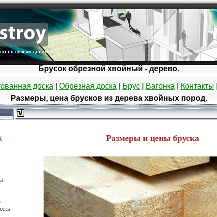
Брусок обрезной хвойный - дерево.
ованная доска
|
Обрезная доска
|
Брус
|
Вагонка
|
Контакты
Размеры, цена брусков из дерева хвойных пород.
к
Размеры и цены бруска
Вы
о
есть