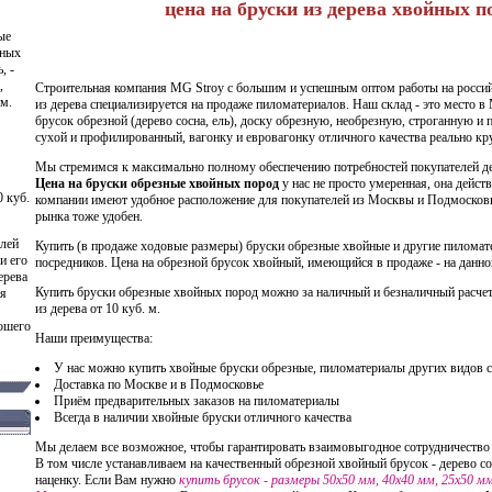
цена на бруски из дерева хвойных п
ые
йных
, -
,
Строительная компания MG Stroy с большим и успешным оптом работы на росси
м.
из дерева специализируется на продаже пиломатериалов. Наш склад - это место в
брусок обрезной (дерево сосна, ель), доску обрезную, необрезную, строганную 
сухой и профилированный, вагонку и евровагонку отличного качества реально кр
Мы стремимся к максимально полному обеспечению потребностей покупателей д
Цена на бруски обрезные хвойных пород
у нас не просто умеренная, она дейст
 куб.
компании имеют удобное расположение для покупателей из Москвы и Подмосковь
рынка тоже удобен.
елей
Купить (в продаже ходовые размеры)
бруски обрезные хвойные
и другие
пиломат
и его
посредников. Цена на обрезной брусок хвойный, имеющийся в продаже - на данно
ерева
Купить бруски обрезные хвойных пород можно за наличный и безналичный расче
ая
из дерева
от 10 куб. м.
ошего
Наши преимущества:
У нас можно купить хвойные бруски обрезные, пиломатериалы других видов 
Доставка по Москве и в Подмосковье
Приём предварительных заказов на пиломатериалы
Всегда в наличии хвойные бруски отличного качества
Мы делаем все возможное, чтобы гарантировать взаимовыгодное сотрудничество 
В том числе устанавливаем на качественный обрезной хвойный брусок - дерево с
наценку. Если Вам нужно
купить брусок - размеры 50х50 мм, 40х40 мм, 25х50 мм