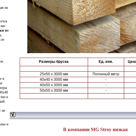
ая на
уется
 нас
ки из
,
сле
ов.
Размеры бруска
Ед. изм.
Цена
25х50 х 3000 мм
Погонный метр
е в
40х40 х 3000 мм
-
ые
40х50 х 3000 мм
-
змеры
50х50 х 3000 мм
-
40х40
о мы к
ный
с не
квы и
В компании MG Stroy низкая