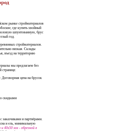
ород
йском рынке стройматериалов
 Москве, где купить хвойный
и половую шпунтованную, брус
углый год.
еревянных стройматериалов.
вительно низкая. Склады
я, въезд на территорию
ериалы
мы предлагаем без
й странице.
т. Договорная
цена на брусок
со скидками
с заказчиками и партнёрами.
осна и ель, минимальную
 и 40х50 мм - обрезной в