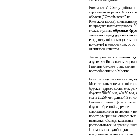
Компания MG Stroy, работающ
строительном рынке Москвы и
области ("Строймастер" на
Киевском шоссе), специализир
на продаже пиломатериалов. У
можно
купить обрезные брус
хвойных пород дерева - сосна
ель
, доску обрезную (в том чи
половую) и необрезную, брус
отличного качества.
Также у нас можно купить ряд
других хвойных пиломатериал
Размеры брусков у нас самые
востребованные в Москве.
Если Вы задались вопросом, гд
Москве низкая
цена на обрезн
бруски - дерево сосна, ель, ра
брусков 50х50 мм, 40х50 мм, 
мм и 25х50 мм
, длиной 3 м, т
Вашим услугам. Цена на хвой
брусок обрезной и другие
стройматериалы из дерева у на
просто умеренная, она реально
невысока. Склады компании
располагаются на границе Мос
Подмосковья, удобно для
покупателей из любой точки