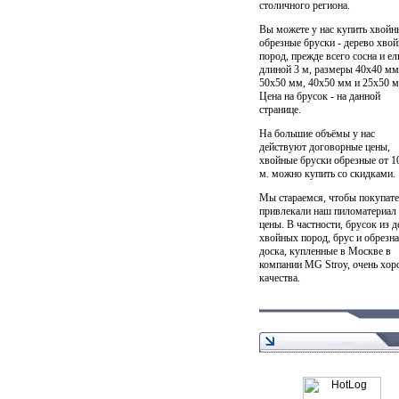
столичного региона.
Вы можете у нас купить хвойн
обрезные бруски - дерево хво
пород, прежде всего сосна и ель
длиной 3 м, размеры 40х40 мм
50х50 мм, 40х50 мм и 25х50 м
Цена на брусок - на данной
странице.
На большие объёмы у нас
действуют договорные цены,
хвойные бруски обрезные от 10
м. можно купить со скидками.
Мы стараемся, чтобы покупат
привлекали наш пиломатериал 
цены. В частности, брусок из д
хвойных пород, брус и обрезн
доска, купленные в Москве в
компании MG Stroy, очень хор
качества.