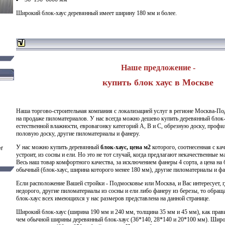
Широкий блок-хаус деревянный имеет ширину 180 мм и более.
Наше предложение -
купить блок хаус в Москве
Наша торгово-строительная компания с локализацией услуг в регионе Москва-По
на
продаже пиломатериалов
. У нас всегда можно дешево купить деревянный блок-
естественной влажности,
евровагонку категорий A, B и C
, обрезную доску, профи
половую доску, другие пиломатериалы и фанеру.
У нас можно купить деревянный
блок-хаус, цена м2
которого, соотнесенная с ка
устроит, из сосны и ели. Но это не тот случай, когда предлагают некачественные 
Весь наш товар комфортного качества, за исключением фанеры 4 сорта, а цена на
обычный (блок-хаус, ширина которого менее 180 мм), другие пиломатериалы и фа
Если расположение Вашей стройки - Подмосковье или Москва, и Вас интересует, г
недорого, другие пиломатериалы из сосны и ели либо
фанеру из березы
, то обращ
блок-хаус всех имеющихся у нас размеров представлена на данной странице.
Широкий блок-хаус (ширина 190 мм и 240 мм, толщина 35 мм и 45 мм), как прави
чем обычной ширины деревянный блок-хаус (36*140, 28*140 и 20*100 мм). Широ