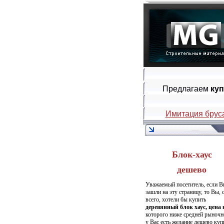
Предлагаем
куп
Имитация брус
Блок-хаус
дешево
Уважаемый посетитель, если 
зашли на эту страницу, то Вы, 
всего, хотели бы купить
деревянный блок хаус, цена к
которого ниже средней рыночн
у Вас есть желание дешево куп