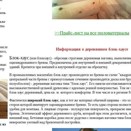
е
чень
акже
тва
>>Прайс-лист на все пиломатериалы
числе
Информация о деревянном блок-хаусе
ого,
но
Блок-хаус
(или блокхаус) - обрезная строганая деревянная вагонка, выполненн
оцилиндрованного бревна. Предназначена для внутренней и внешней декоративно
овья:
зданий. Крепится при внешней и внутренней отделке на обрешетку.
етр
В промышленных масштабах блок-хаус производится из бревна по схеме "квадрат в
центральной части бревна с прямоугольным сечением производится доска или брус
полуобзолом) -
деревянная вагонка
типа "блок-хаус". Его панели изготавливаются
высококачественной цельной древесины с идеально ровной поверхностью. Тем не 
блок-хаус деревянный, цена кв. м. которого комфортна. В том числе и в регионе
Фактически
широкий блок-хаус
, как и тот же материал обычной ширины - это о
сторон которой имитирует оцилиндрованное бревно. То есть одна сторона полнос
удобна для монтажа. А лицевая сторона - полукруглая поверхность, прекрасно и
бревна. Эстетический эффект деревянного сруба, который при этом достигается,
внешний вид. Бетонная коробка дома после доделки с помощью вагонки типа блок
невероятно уютный вид бревенчатой постройки.
с из