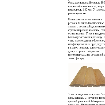
блок хаус широкий (свыше 18
шириной) или обычный, шири
которого до 180 мм. У нас есть
разновидности.
Наша компания выполняет в
регионе Москва-Подмосковье
заказы с доставкой деревянны
стройматериалов из сосны, ели
осины и липы. У нас в продаже
блок-хаус оптом и в розницу. 
у нас можно купить обрезную 
профилированный брус
, брусо
вагонку, половую шпунтован
доску и прочие добротные
пиломатериалы по доступной це
также фанеру.
У нас всегда можно купить бло
хаус, цена кв. м. которого ниже
средней рыночной. Материал -
сосна, ель. Предлагаем мы так