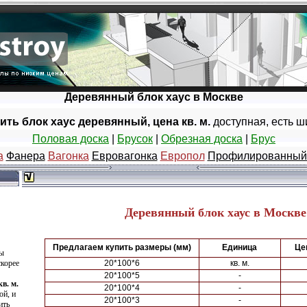
Деревянный блок хаус в Москве
ить блок хаус деревянный, цена кв. м.
доступная, есть ш
Половая доска
|
Брусок
|
Обрезная доска
|
Брус
а
Фанера
Вагонка
Евровагонка
Европол
Профилированный
Деревянный блок хаус в Москве
Предлагаем купить размеры (мм)
Единица
Це
Вы
скорее
20*100*6
кв. м.
20*100*5
-
в. м.
20*100*4
-
ой, и
20*100*3
-
ить