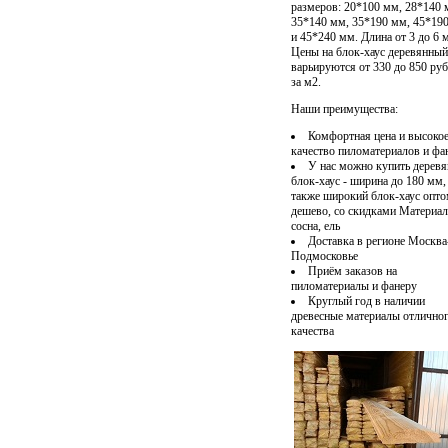
размеров: 20*100 мм, 28*140 
35*140 мм, 35*190 мм, 45*19
и 45*240 мм. Длина от 3 до 6 м
Цены на блок-хаус деревянный
варьируются от 330 до 850 ру
за м2.
Наши преимущества:
Комфортная цена и высоко
качество пиломатериалов и фа
У нас можно
купить дерев
блок-хаус
- ширина до 180 мм,
также широкий блок-хаус опт
дешево, со скидками Материал
сосна, ель
Доставка в регионе Москва
Подмосковье
Приём заказов на
пиломатериалы и фанеру
Круглый год в наличии
древесные материалы отлично
качества