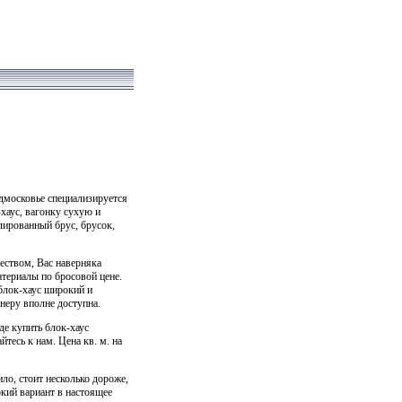
дмосковье специализируется
хаус, вагонку сухую и
лированный брус, брусок,
чеством, Вас наверняка
материалы по бросовой цене.
 блок-хаус широкий и
неру вполне доступна.
де купить блок-хаус
айтесь к нам. Цена кв. м. на
ло, стоит несколько дороже,
кий вариант в настоящее