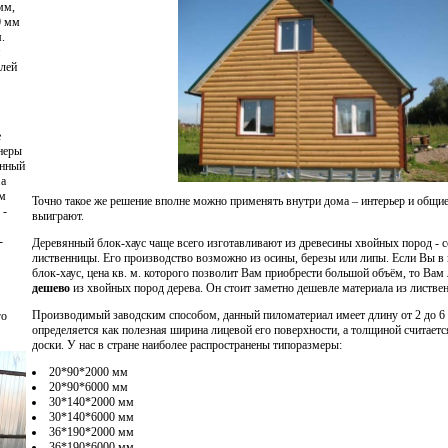
мм,
0 мм
.
блей
е
неры
янный
 а
ом
Точно такое же решение вполне можно применять внутри дома – интерьер и общи
 -
выиграют.
-
Деревянный блок-хаус чаще всего изготавливают из древесины хвойных пород - со
лиственницы. Его производство возможно из осины, березы или липы. Если Вы в 
блок-хаус, цена кв. м. которого позволит Вам приобрести большой объём, то Ва
дешево
из хвойных пород дерева. Он стоит заметно дешевле материала из листве
Производимый заводским способом, данный пиломатериал имеет длину от 2 до 6
го
определяется как полезная ширина лицевой его поверхности, а толщиной считает
доски. У нас в стране наиболее распространены типоразмеры:
20*90*2000 мм
20*90*6000 мм
30*140*2000 мм
30*140*6000 мм
36*190*2000 мм
36*190*6000 мм