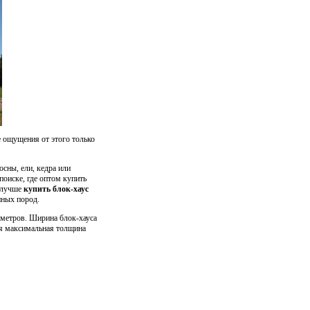
е ощущения от этого только
сны, ели, кедра или
поиске, где оптом купить
м лучше
купить блок-хаус
нных пород.
 метров. Ширина блок-хауса
ся максимальная толщина