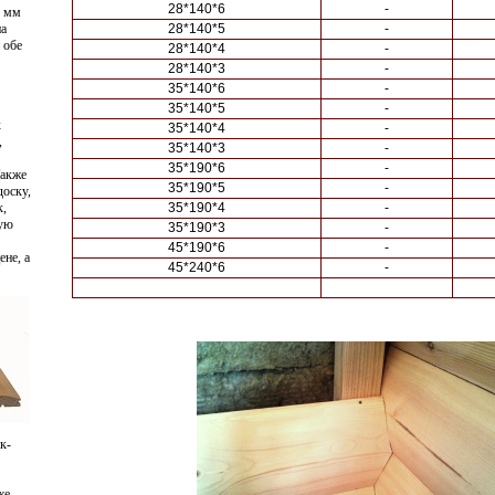
28*140*6
-
0 мм
на
28*140*5
-
 обе
28*140*4
-
28*140*3
-
35*140*6
-
35*140*5
-
х
35*140*4
-
,
35*140*3
-
35*190*6
-
Также
35*190*5
-
доску,
к,
35*190*4
-
ную
35*190*3
-
45*190*6
-
не, а
45*240*6
-
к-
же