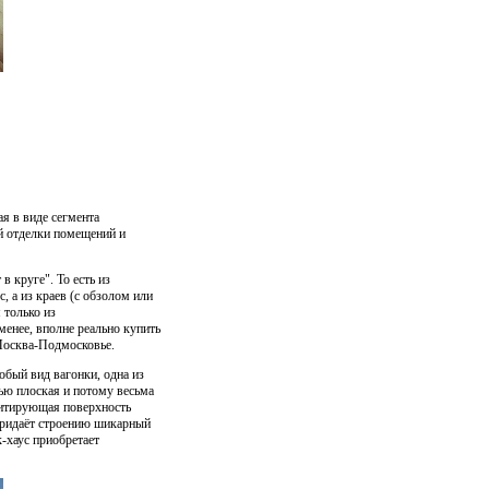
ая в виде сегмента
й отделки помещений и
 круге". То есть из
, а из краев (с обзолом или
 только из
менее, вполне реально купить
 Москва-Подмосковье.
собый вид вагонки, одна из
тью плоская и потому весьма
митирующая поверхность
 придаёт строению шикарный
-хаус приобретает