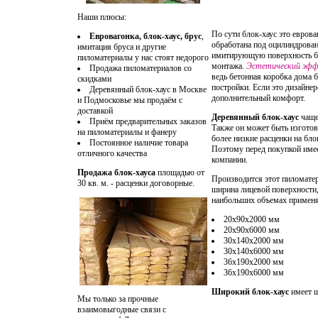
Наши плюсы:
По сути блок-хаус это евроваг
Евровагонка, блок-хаус, брус
,
обработана под оцилиндрован
имитация бруса и другие
имитирующую поверхность бр
пиломатериалы у нас стоят недорого
монтажа.
Эстетический эффе
Продажа пиломатериалов со
ведь бетонная коробка дома 
скидками
постройки. Если это дизайнер
Деревянный блок-хаус в Москве
дополнительный комфорт.
и Подмосковье мы продаём с
доставкой
Деревянный блок-хаус
чаще 
Приём предварительных заказов
Также он может быть изготов
на пиломатериалы и фанеру
более низкие расценки на бл
Постоянное наличие товара
Поэтому перед покупкой имеет
отличного качества
компании.
Продажа блок-хауса
площадью от
Производится этот пиломатер
30 кв. м. - расценки договорные.
ширина лицевой поверхности,
наибольших объемах применя
20х90х2000 мм
20х90х6000 мм
30х140х2000 мм
30х140х6000 мм
36х190х2000 мм
36х190х6000 мм
Широкий блок-хаус
имеет ш
Мы только за прочные
взаимовыгодные связи с