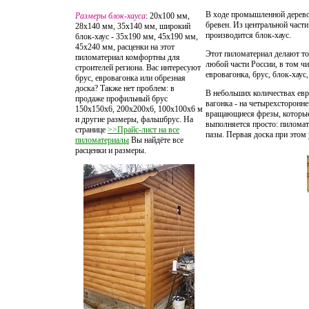
В ходе промышленной деревоо
Размеры блок-хауса
: 20х100 мм,
бревен. Из центральной част
28х140 мм, 35х140 мм, широкий
производится блок-хаус.
блок-хаус - 35х190 мм, 45х190 мм,
45х240 мм, расценки на этот
Этот пиломатериал делают то
пиломатериал комфортны для
любой части России, в том ч
строителей региона. Вас интересуют
евровагонка, брус, блок-хаус
брус, евровагонка или обрезная
доска? Также нет проблем: в
В небольших количествах евр
продаже профильный брус
вагонка - на четырехсторонне
150х150х6, 200x200x6, 100х100х6 м
вращающиеся фрезы, которые 
и другие размеры, фальшбрус. На
выполняется просто: пиломат
странице
>>Прайс-лист на все
пазы. Первая доска при этом 
пиломатериалы
Вы найдёте все
расценки и размеры.