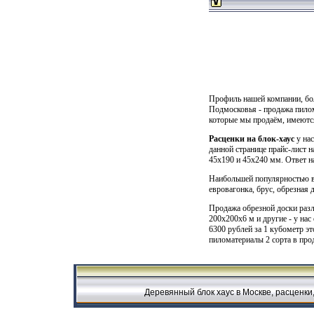
Профиль нашей компании, бо
Подмосковья - продажа пило
которые мы продаём, имеются 
Расценки на блок-хаус
у нас
данной странице прайс-лист н
45х190 и 45х240 мм. Ответ на
Наибольшей популярностью в
евровагонка, брус, обрезная д
Продажа обрезной доски разл
200x200x6 м и другие - у нас
6300 рублей за 1 кубометр э
пиломатериалы 2 сорта в прод
Деревянный блок хаус в Москве, расценки, 