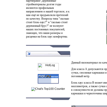
партнерами! Деревянные
стройматериалы долгие годы
являются профильным
направлением в нашей торговле, и к
нам ещё не предъявляли претензий
по качеству. Вопросы типа "сколько
стоит блок-хаус?" и "сколько стоит
деревянный брус?" не волнуют
наших постоянных покупателей,
знающих, что наши размеры и
расценки на блок-хаус комфортны.
Данный пиломатериал по каче
Для класса А допускаются п
сучки, смоляные кармашки и 
погонный метр.
Блок-хаус класса В может им
миллиметров, а также сучки 
в совокупности не должны пр
кармашки и червоточины шир