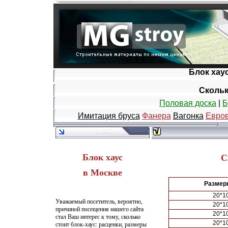
Блок хаус
Скольк
Половая доска
|
Б
Имитация бруса
Фанера
Вагонка
Евров
Блок хаус
С
в Москве
Размер
20*1
Уважаемый посетитель, вероятно,
20*1
причиной посещения нашего сайта
20*1
стал Ваш интерес к тому,
сколько
20*1
стоит блок-хаус
: расценки, размеры