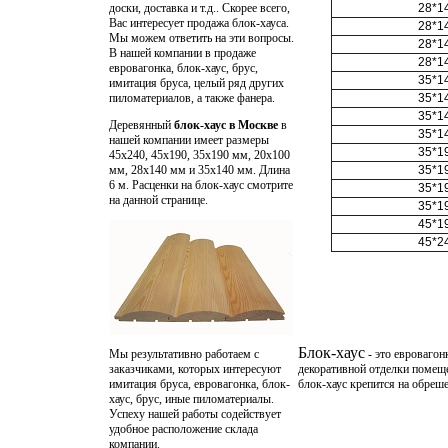
доски, доставка и т.д.. Скорее всего,
28*1
Вас интересует продажа блок-хауса.
28*1
Мы можем ответить на эти вопросы.
28*1
В нашей компании в продаже
28*1
евровагонка, блок-хаус, брус,
35*1
имитация бруса
, целый ряд других
пиломатериалов, а также
фанера
.
35*1
35*1
Деревянный
блок-хаус в Москве
в
35*1
нашей компании имеет размеры
35*1
45х240, 45х190, 35х190 мм, 20х100
мм, 28х140 мм и 35х140 мм. Длина
35*1
6 м. Расценки на блок-хаус смотрите
35*1
на данной странице.
35*1
45*1
45*2
Блок-хаус
Мы результативно работаем с
- это евровагон
заказчиками, которых интересуют
декоративной отделки помеще
имитация бруса, евровагонка, блок-
блок-хаус крепится на обреше
хаус, брус, иные пиломатериалы.
Успеху нашей работы содействует
удобное расположение склада
компании.