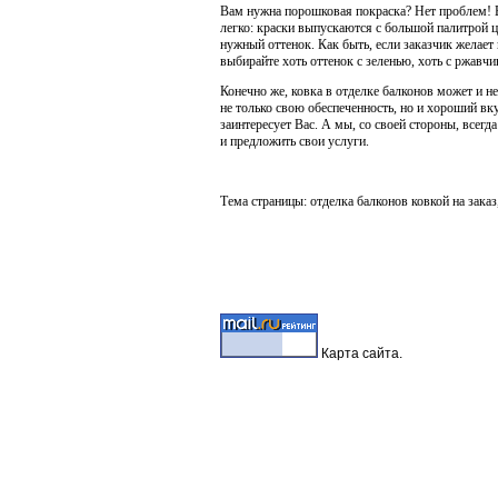
Вам нужна порошковая покраска? Нет проблем! В
легко: краски выпускаются с большой палитрой ц
нужный оттенок. Как быть, если заказчик желает 
выбирайте хоть оттенок с зеленью, хоть с ржавчи
Конечно же, ковка в отделке балконов может и н
не только свою обеспеченность, но и хороший вкус
заинтересует Вас. А мы, со своей стороны, всег
и предложить свои услуги.
Тема страницы: отделка балконов ковкой на заказ
Карта
сайта.