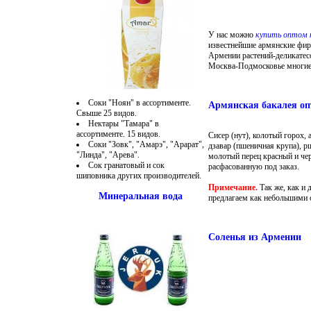
У нас можно
купить оптом 
известнейшие армянские фир
Армении растений-деликатес
Москва-Подмосковье многие
Соки "Ноян" в ассортименте.
Армянская бакалея о
Свыше 25 видов.
Нектары "Тамара" в
ассортименте. 15 видов.
Сисер (нут), колотый горох, 
Соки "Зовк", "Амарэ", "Арарат",
дзавар (пшеничная крупа), р
"Линда", "Арева".
молотый перец красный и чер
Сок гранатовый и сок
расфасованную под заказ.
шиповника других производителей.
Примечание.
Так же, как и
Минеральная вода
предлагаем как небольшими 
Соленья из Армении