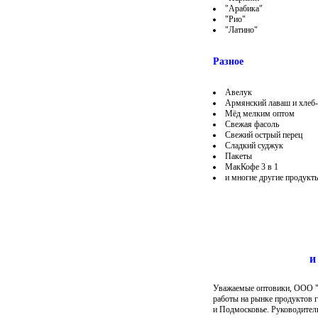
"Арабика"
"Рио"
"Латино"
Разное
Авелук
Армянский лаваш и хлеб
Мёд мелким оптом
Свежая фасоль
Свежий острый перец
Сладкий суджук
Пакеты
МакКофе 3 в 1
и многие другие продукт
и
Уважаемые оптовики, ООО "
работы на рынке продуктов 
и Подмосковье
. Руководител