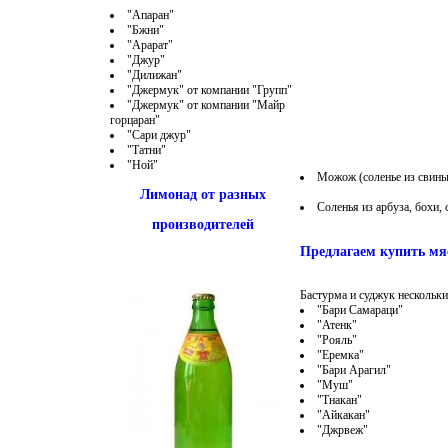
"Апаран"
"Бжни"
"Арарат"
"Джур"
"Дилижан"
"Джермук" от компании "Групп"
"Джермук" от компании "Майр
горцаран"
"Сари джур"
"Татни"
"Ной"
Можож (соленье из свины
Лимонад от разных
Соленья из арбуза, бохи,
производителей
Предлагаем купить мя
Бастурма и суджук нескольки
"Бари Самараци"
"Атенк"
"Рояль"
"Еремка"
"Бари Арагил"
"Муш"
"Тнакан"
"Айкакан"
"Джрвеж"