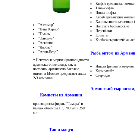
Кюфта ереванская компа
Тава-кюфта
Ишли-кюфта
Кябаб ереванский компа
Хаш высшего качества в 
"Ахтамар"
Цыплята бройлерские
"Папа Карло"
Перепёлки
"Грааль"
Котлеты
"Эльбрус"
Колбаса сырокопчёная ас
"Аскания"
"Дарбас"
"Арин-Берд"
Рыба оптом из Армен
* Некоторые марки и разновидности
армянского лимонада, как и,
Ишхан (речная и озерная
частично, армянскую бакалею
Кармрахайт
оптом, в Москве предлагают лишь
Стерлядь
2-3 компании.
Армянский сыр оптом
Компоты из Армении
производства фирмы "Тамара" в
банках объёмом 1 л, 700 мл и 250
мл.
Тан и мацун