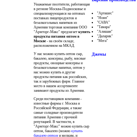
Уважаемые посетители, работающая
в регионе Москва-Подмосковье и
"Арташес"
специализирующаяся на оптовых
"Ноян"
поставках пищепродуктов и
"САВА"
безалкогольных напитков из
"Тамара"
Армении торговая компания ООО
"Алишан"
"Армторг-Макс" предлагает
купить
"Даларик"
продукты питания оптом в
"Мега"
Москве
- на своём складе,
расположенном на МКАД.
У нас можно
купить оптом сыр,
Джемы
бакалею, консервы
, рыбу, мясные
продукты, овощные консервы и
безалкогольные напитки, оптом у
нас можно купить и другие
продукты питания как российских,
так и зарубежных фирм. Главное
место в нашем ассортименте
занимают продукты из Армении.
Среди поставщиков компании -
известные фирмы г. Москва и
Российской Федерации, а также
самые солидные производители
питания Армении с прочной
репутацией. В частности, в
"Армторг-Макс" можно купить сыр
оптом, бакалею (можно
купить
бакалею оптом
и мелким, и