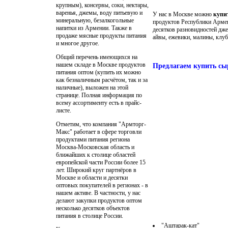
крупным), консервы, соки, нектары,
варенья, джемы, воду питьевую и
У нас в Москве можно
купи
минеральную, безалкогольные
продуктов Республики Армен
напитки из Армении. Также в
десятков разновидностей дже
продаже мясные продукты питания
айвы, ежевики, малины, клуб
и многое другое.
Общий перечень имеющихся на
нашем складе в Москве продуктов
Предлагаем купить сы
питания оптом (купить их можно
как безналичным расчётом, так и за
наличные), выложен на этой
странице. Полная информация по
всему ассортименту есть в прайс-
листе.
Отметим, что компания "Армторг-
Макс" работает в сфере торговли
продуктами питания региона
Москва-Московская область и
ближайших к столице областей
европейской части России более 15
лет. Широкий круг партнёров в
Москве и области и десятки
оптовых покупателей в регионах - в
нашем активе. В частности, у нас
делают
закупки продуктов оптом
несколько десятков объектов
питания в столице России.
"Аштарак-кат"