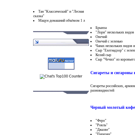
Тан "Классический" и "Лесная
сказка"
Мацун домашний объёмом 1 л
Брынза
"Лори" нескольких видов
Овечий
Овечий с зеленью
Чанах нескольких видов 
Сыр "Ехегнадзор" с зеле
Козий сыр
Сыр "Чечил" из коровьег
Сигареты и сигароны 
Сигареты российских, армян
разновидностей
Черный молотый кофе
"Феро"
"Рояль"
"Джазве"
"Паризян"