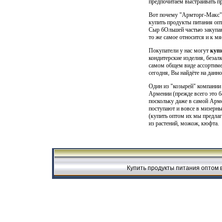
предпочитаем выстраивать п
Вот почему "Армторг-Макс" 
купить продукты питания опт
Сыр бОльшей частью закупаю
то же самое относится и к м
Покупатели у нас могут
куп
кондитерские изделия, беза
самом общем виде ассортиме
сегодня, Вы найдёте на данно
Один из "козырей" компании
Армении (прежде всего это ба
поскольку даже в самой Арм
поступают и вовсе в мизерны
(купить оптом их мы предлаг
из растений, можож, кюфта.
Купить продукты питания оптом в