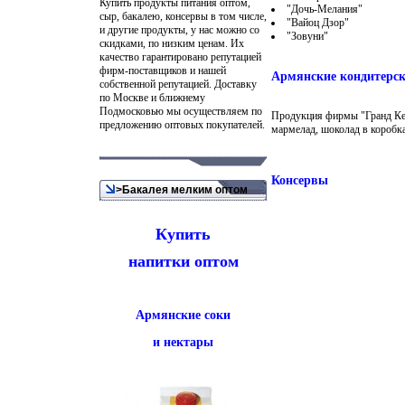
Купить продукты питания оптом,
"Дочь-Мелания"
сыр, бакалею, консервы в том числе,
"Вайоц Дзор"
и другие продукты, у нас можно со
"Зовуни"
скидками, по низким ценам. Их
качество гарантировано репутацией
фирм-поставщиков и нашей
Армянские кондитерск
собственной репутацией. Доставку
по Москве и ближнему
Подмосковью мы осуществляем по
Продукция фирмы "Гранд Кен
предложению оптовых покупателей.
мармелад, шоколад в коробк
Консервы
>Бакалея мелким оптом
Купить
напитки оптом
Армянские соки
и нектары