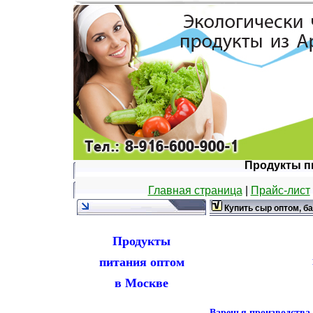
Продукты п
Главная страница
|
Прайс-лист
Купить сыр оптом, б
Продукты
питания оптом
в Москве
Варенья производства