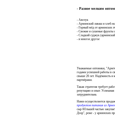
- Разное мелким оптом
- Авелук
- Армянский лаваш и хлеб-ма
- Горный мёд от армянских 
- Свежие и сушеные фрукты 
- Сладкий суджук (армянский
- и многое другое
Уважаемые оптовики, "Армто
годами успешной работы в с
свыше 20 лет. Надёжность и 
партнёрами.
Такая стратегия требует ра
репутацию и опыт. Успешная
затруднительна.
Нами осуществляется продаж
продуктов питания из Арме
сыр бОльшей частью закупае
Дзор", реже - у армянских п