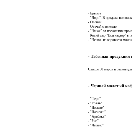
- Брынза
- "Лори". В продаже несколь
- Овечий
- Овечий с зеленью
- "Чанах" от нескольких про
- Козий сыр "Ехегнадзор" в 
- "Чечил" из коровьего молок
- Табачная продукция 
Свыше 50 марок и разновидно
- Черный молотый коф
- "Феро"
- "Рояль"
- "Джазве"
- "Паризян"
- "Арабика"
- "Рио"
- "Латино"