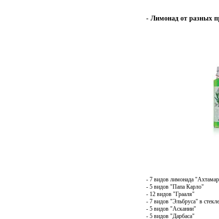
- Лимонад от разных п
- 7 видов лимонада "Ахтамар
- 5 видов "Папа Карло"
- 12 видов "Грааля"
- 7 видов "Эльбруса" в стек
- 5 видов "Аскании"
- 5 видов "Дарбаса"