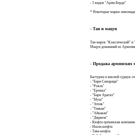
- 5 видов "Арин-Берда"
* Некоторые марки лимонада,
- Тан и мацун
Тан марок "Классический" и 
Мацун домашний из Армении
- Продажа армянских 
Бастурма и мясной суджук от
- "Бари Самараци"
- "Рояль"
- "Еремка"
- "Бари Арагил"
- "Муш"
- "Атенк"
- "Тнакан"
- "Айкакан"
- "Джрвеж"
- Кюфта ереванская компан
- Ишли-кюфта
- Тава-кюфта