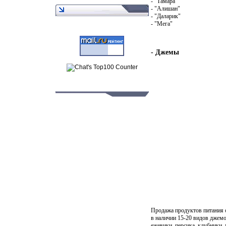
- "Тамара"
- "Алишан"
- "Даларик"
- "Мега"
- Джемы
Продажа продуктов питания 
в наличии 15-20 видов джемо
ежевики, персика, клубники,