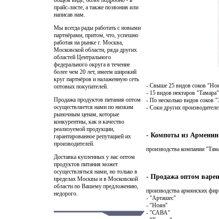
прайс-листе, а также позвонив или
написав нам.
Мы всегда рады работать с новыми
партнёрами, притом, что, успешно
работая на рынке г. Москва,
Московской области, ряда других
областей Центрального
федерального округа в течение
более чем 20 лет, имеем широкий
круг партнёров и налаженную сеть
- Свыше 25 видов соков "Но
оптовых покупателей.
- 15 видов нектаров "Тамара"
Продажа продуктов питания оптом
- По несколько видов соков "
осуществляется нами по низким
- Соки других производителе
рыночным ценам, которые
конкурентны, как и качество
реализуемой продукции,
- Компоты из Армении
гарантированное репутацией их
производителей.
производства компании "Тама
Доставка купленных у нас оптом
продуктов питания может
осуществляться нами, но только в
- Продажа оптом варе
пределах Москвы и в Московской
области по Вашему предложению,
производства армянских фирм
недорого.
- "Арташес"
- "Ноян"
- "САВА"