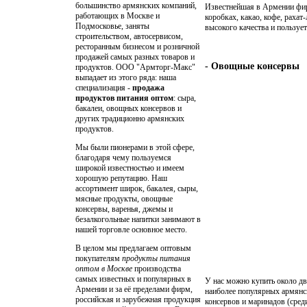
большинство армянских компаний,
Известнейшая в Армении фир
работающих в Москве и
коробках, какао, кофе, рахат
Подмосковье, заняты
высокого качества и пользуе
строительством, автосервисом,
ресторанным бизнесом и розничной
продажей самых разных товаров и
- Овощные консервы
продуктов. ООО "Армторг-Макс"
выпадает из этого ряда: наша
специализация -
продажа
продуктов питания оптом
: сыра,
бакалеи, овощных консервов и
других традиционно армянских
продуктов.
Мы были пионерами в этой сфере,
благодаря чему пользуемся
широкой известностью и имеем
хорошую репутацию. Наш
ассортимент широк, бакалея, сыры,
мясные продукты, овощные
консервы, варенья, джемы и
безалкогольные напитки занимают в
нашей торговле основное место.
В целом мы предлагаем оптовым
покупателям
продукты питания
оптом в Москве
производства
самых известных и популярных в
У нас можно купить около дв
Армении и за её пределами фирм,
наиболее популярных армянс
российская и зарубежная продукция
консервов и маринадов (сред