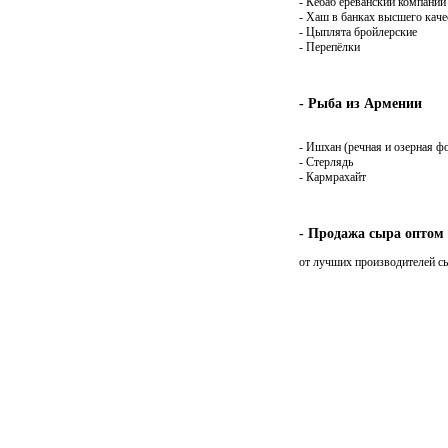
- Кебаб ереванский компани
- Хаш в банках высшего каче
- Цыплята бройлерские
- Перепёлки
- Рыба из Армении
- Ишхан (речная и озерная ф
- Стерлядь
- Кармрахайт
- Продажа сыра оптом
от лучших производителей с