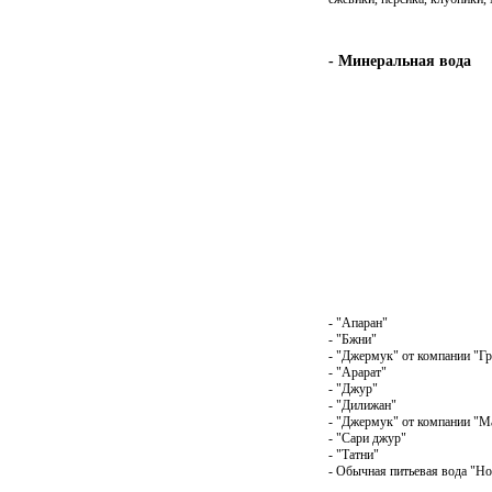
- Минеральная вода
- "Апаран"
- "Бжни"
- "Джермук" от компании "Г
- "Арарат"
- "Джур"
- "Дилижан"
- "Джермук" от компании "М
- "Сари джур"
- "Татни"
- Обычная питьевая вода "Но