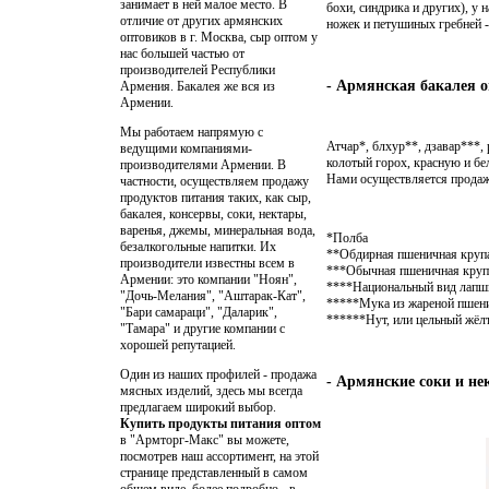
занимает в ней малое место. В
бохи, синдрика и других), у
отличие от других армянских
ножек и петушиных гребней 
оптовиков в г. Москва, сыр оптом у
нас большей частью от
производителей Республики
- Армянская бакалея 
Армения. Бакалея же вся из
Армении.
Мы работаем напрямую с
Атчар*, блхур**, дзавар***,
ведущими компаниями-
колотый горох, красную и бе
производителями Армении. В
Нами осуществляется продажа
частности, осуществляем продажу
продуктов питания таких, как сыр,
бакалея, консервы, соки, нектары,
варенья, джемы, минеральная вода,
*Полба
безалкогольные напитки. Их
**Обдирная пшеничная круп
производители известны всем в
***Обычная пшеничная круп
Армении: это компании "Ноян",
****Национальный вид лапш
"Дочь-Мелания", "Аштарак-Кат",
*****Мука из жареной пшен
"Бари самараци", "Даларик",
******Нут, или цельный жёл
"Тамара" и другие компании с
хорошей репутацией.
Один из наших профилей - продажа
- Армянские соки и н
мясных изделий, здесь мы всегда
предлагаем широкий выбор.
Купить продукты питания оптом
в "Армторг-Макс" вы можете,
посмотрев наш ассортимент, на этой
странице представленный в самом
общем виде, более подробно - в